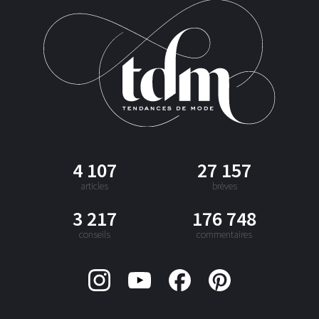
4 107
27 157
articles
brèves
3 217
176 748
conseils
commentaires