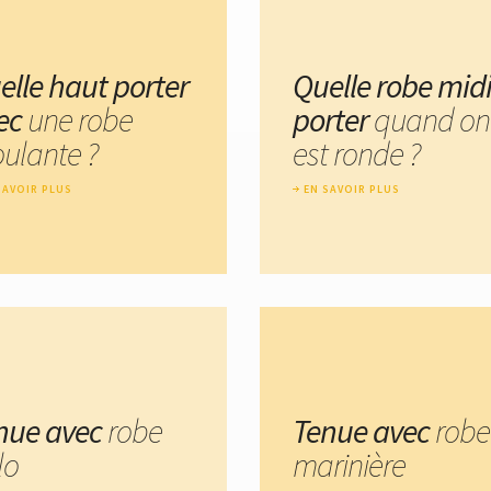
elle haut porter
Quelle robe mid
ec
une robe
porter
quand on
ulante ?
est ronde ?
SAVOIR PLUS
EN SAVOIR PLUS
nue avec
robe
Tenue avec
robe
lo
marinière