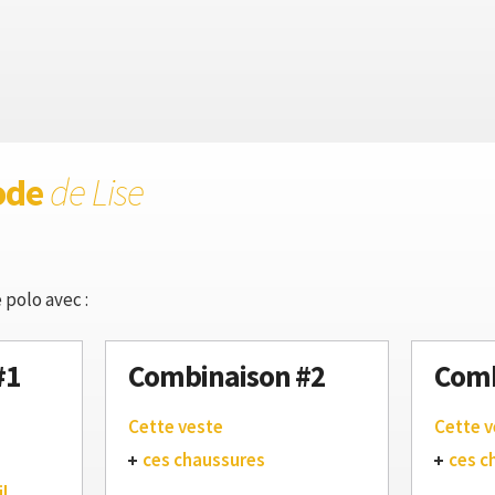
ode
de Lise
 polo avec :
#1
Combinaison #2
Comb
Cette veste
Cette v
ces chaussures
ces c
l