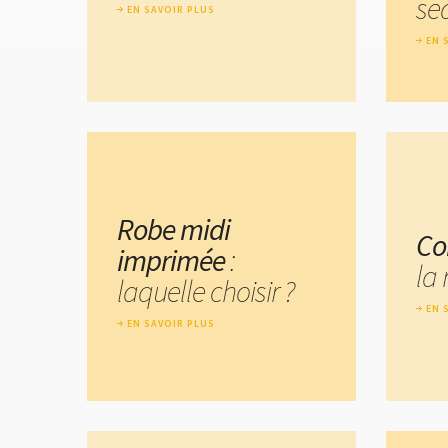
se
EN SAVOIR PLUS
EN 
Robe midi
Co
imprimée
:
la 
laquelle choisir ?
EN 
EN SAVOIR PLUS