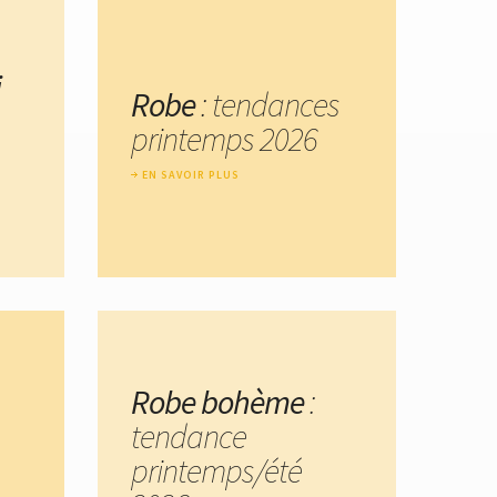
i
Robe
: tendances
printemps 2026
EN SAVOIR PLUS
Robe bohème
:
tendance
printemps/été