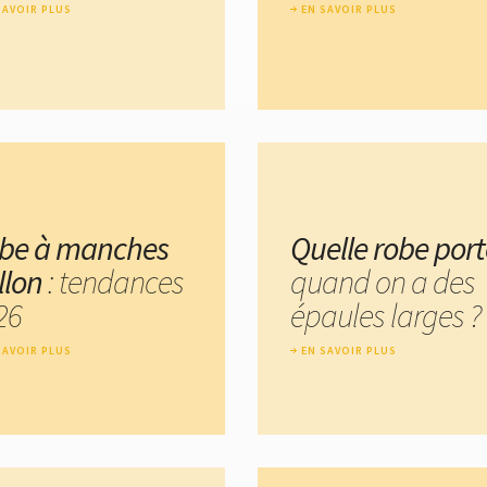
SAVOIR PLUS
EN SAVOIR PLUS
be à manches
Quelle robe port
llon
: tendances
quand on a des
26
épaules larges ?
SAVOIR PLUS
EN SAVOIR PLUS