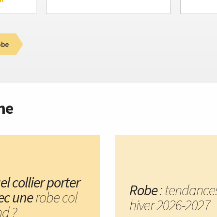
obe
me
l collier porter
Robe
: tendance
ec une
robe col
hiver 2026-2027
nd ?