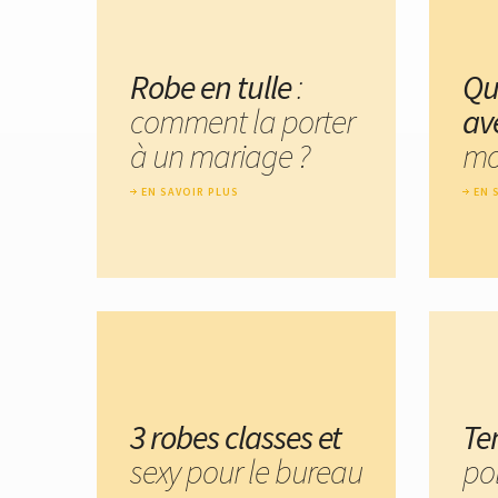
Robe en tulle
:
Qu
comment la porter
av
à un mariage ?
mo
EN SAVOIR PLUS
EN 
3 robes classes et
Te
sexy pour le bureau
po