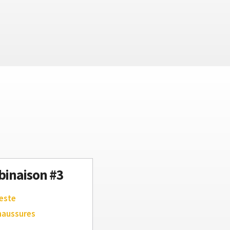
inaison #3
este
haussures