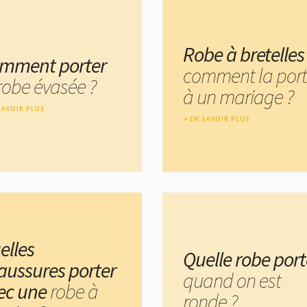
Robe à bretelles
mment porter
comment la port
 robe évasée ?
à un mariage ?
SAVOIR PLUS
EN SAVOIR PLUS
elles
Quelle robe port
aussures porter
quand on est
ec une
robe à
ronde ?