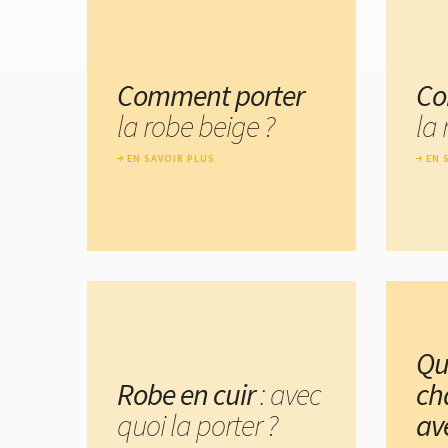
Comment porter
Co
la robe beige ?
la
EN SAVOIR PLUS
EN 
Qu
Robe en cuir
: avec
ch
quoi la porter ?
av