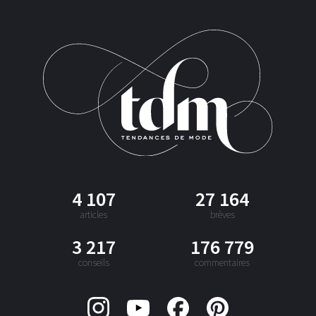
4 107
27 164
articles
brèves
3 217
176 779
conseils
commentaires