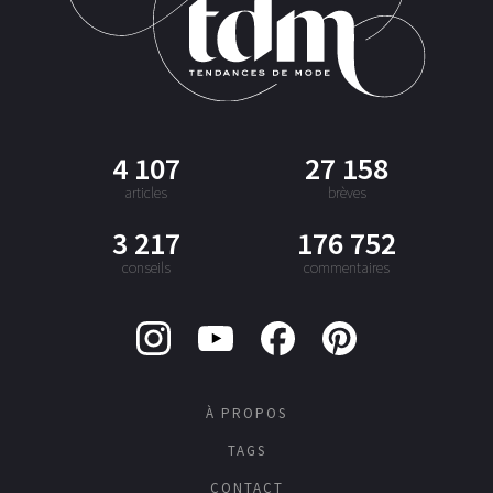
4 107
27 158
articles
brèves
3 217
176 752
conseils
commentaires
À PROPOS
TAGS
CONTACT