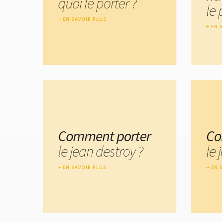
quoi le porter ?
le 
EN SAVOIR PLUS
EN 
Comment porter
Co
le jean destroy ?
le 
EN SAVOIR PLUS
EN 