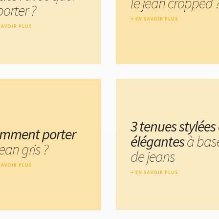
le jean cropped 
porter ?
EN SAVOIR PLUS
SAVOIR PLUS
3 tenues stylées 
mment porter
élégantes
à bas
jean gris ?
de jeans
SAVOIR PLUS
EN SAVOIR PLUS