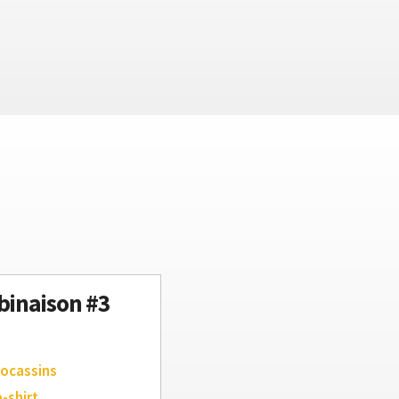
inaison #3
ocassins
e-shirt