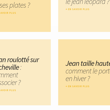
le jean léopard ?
ses plates ?
EN SAVOIR PLUS
SAVOIR PLUS
an roulotté sur
Jean taille haut
cheville
:
comment le port
mment
en hiver ?
ssocier ?
EN SAVOIR PLUS
SAVOIR PLUS