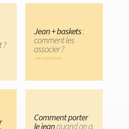
Jean + baskets
:
comment les
t ?
associer ?
EN SAVOIR PLUS
Comment porter
r
le jean
quand on a