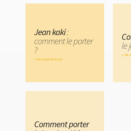
Jean kaki
:
Co
comment le porter
le
?
EN 
EN SAVOIR PLUS
Comment porter