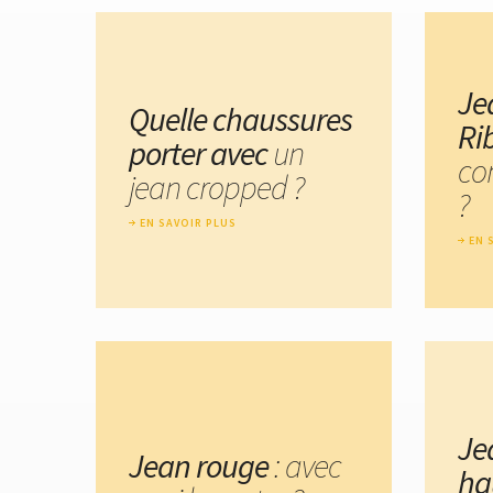
Je
Quelle chaussures
Ri
porter avec
un
co
jean cropped ?
?
EN SAVOIR PLUS
EN 
Je
Jean rouge
: avec
ha