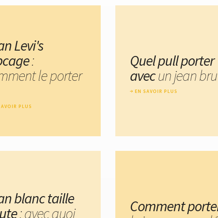
an Levi's
bcage
:
Quel pull porter
mment le porter
avec
un jean bru
EN SAVOIR PLUS
SAVOIR PLUS
an blanc taille
Comment porte
ute
: avec quoi