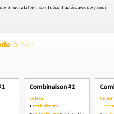
es tenues à la fois chics et décontractées avec des jeans ?
ode
de Lise
#1
Combinaison #2
Comb
Ce jean
Ce jean
ces ballerines
ces m
cette chemise
glissée sur le
ce te