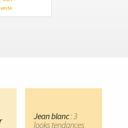
 veste
Jean blanc
: 3
r
looks tendances