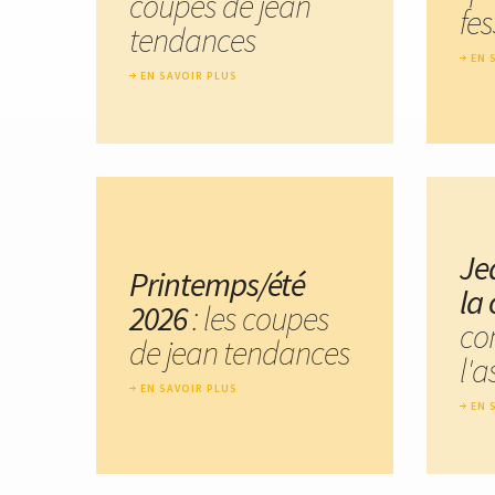
coupes de jean
fes
tendances
EN 
EN SAVOIR PLUS
Je
Printemps/été
la 
2026
: les coupes
co
de jean tendances
l'a
EN SAVOIR PLUS
EN 