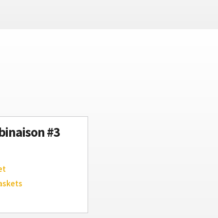
inaison #3
et
askets