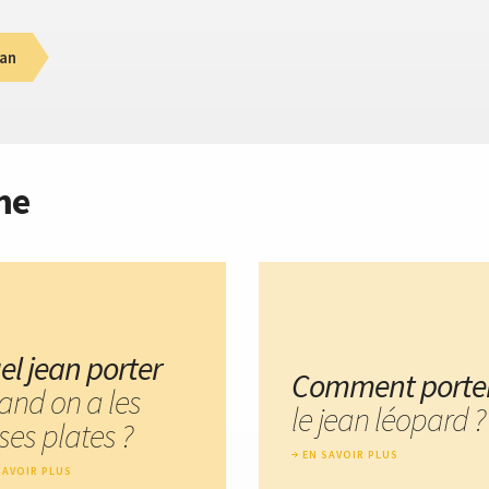
an
me
el jean porter
Comment porte
and on a les
le jean léopard ?
ses plates ?
EN SAVOIR PLUS
SAVOIR PLUS