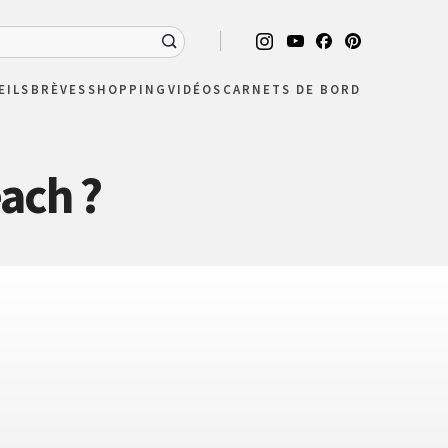
EILS
BRÈVES
SHOPPING
VIDÉOS
CARNETS DE BORD
ach ?