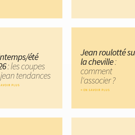
Jean roulotté su
intemps/été
la cheville
:
26
: les coupes
comment
 jean tendances
l'associer ?
SAVOIR PLUS
EN SAVOIR PLUS