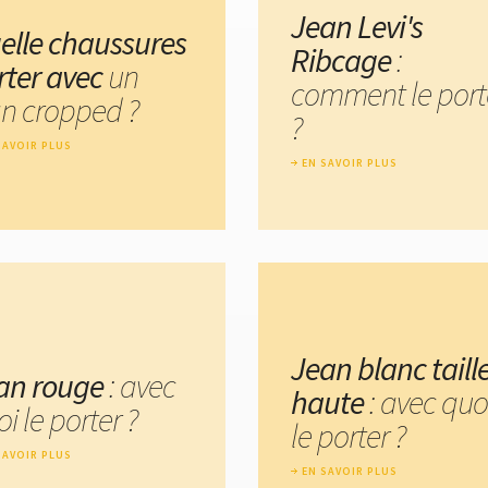
Jean Levi's
elle chaussures
Ribcage
:
rter avec
un
comment le port
an cropped ?
?
SAVOIR PLUS
EN SAVOIR PLUS
Jean blanc taill
an rouge
: avec
haute
: avec quo
i le porter ?
le porter ?
SAVOIR PLUS
EN SAVOIR PLUS