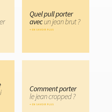
Quel pull porter
er
avec
un jean brut ?
EN SAVOIR PLUS
e
Comment porter
i
le jean cropped ?
EN SAVOIR PLUS