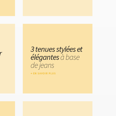
3 tenues stylées et
r
élégantes
à base
de jeans
EN SAVOIR PLUS