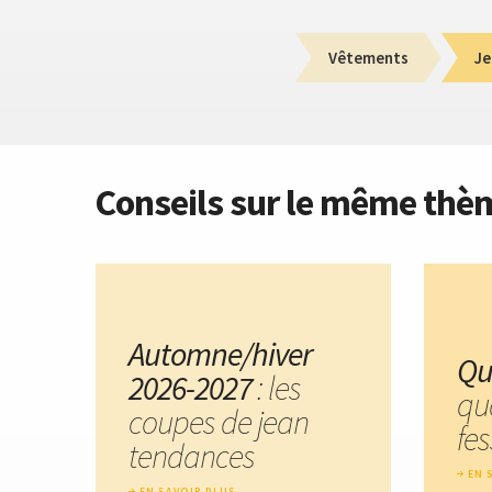
Vêtements
Je
Conseils sur le même thè
Automne/hiver
Qu
2026-2027
: les
qu
coupes de jean
fes
tendances
EN 
EN SAVOIR PLUS