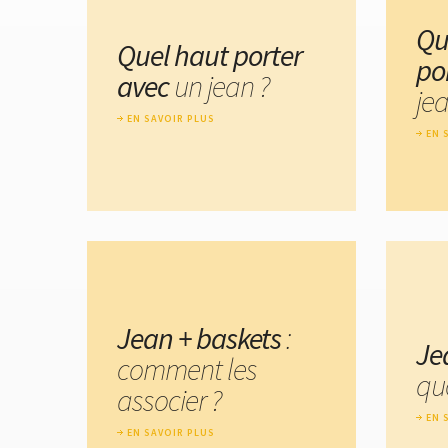
Qu
Quel haut porter
po
avec
un jean ?
je
EN SAVOIR PLUS
EN 
Jean + baskets
:
Je
comment les
quo
associer ?
EN 
EN SAVOIR PLUS