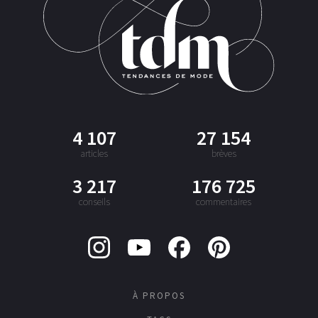
4 107
27 154
articles
brèves
3 217
176 725
conseils
commentaires
À PROPOS