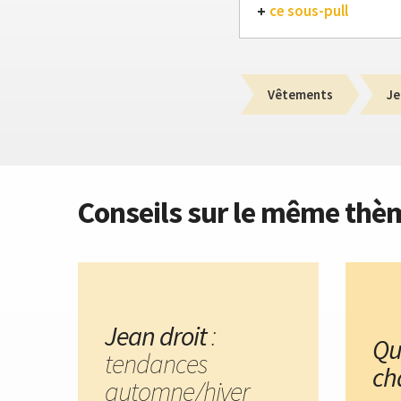
ce sous-pull
Vêtements
Je
Conseils sur le même thè
Jean droit
:
Qu
tendances
ch
automne/hiver