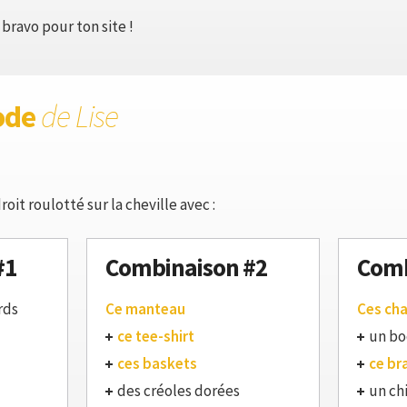
bravo pour ton site !
ode
de Lise
oit roulotté sur la cheville avec :
#1
Combinaison #2
Comb
rds
Ce manteau
Ces ch
ce tee-shirt
un bo
ces baskets
ce br
des créoles dorées
un ch