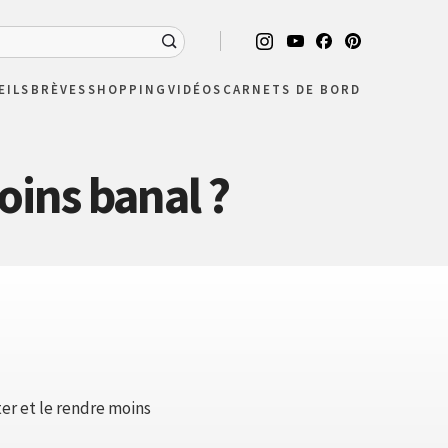
EILS
BRÈVES
SHOPPING
VIDÉOS
CARNETS DE BORD
oins banal ?
er et le rendre moins