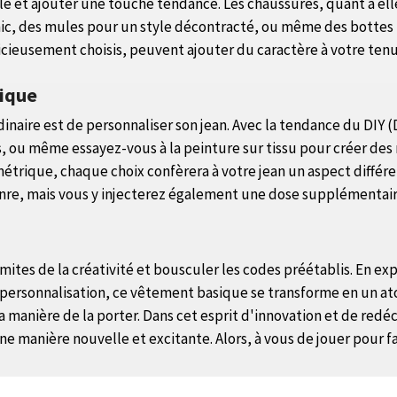
lle et ajouter une touche tendance. Les chaussures, quant à el
chic, des mules pour un style décontracté, ou même des bottes
icieusement choisis, peuvent ajouter du caractère à votre tenu
nique
rdinaire est de personnaliser son jean. Avec la tendance du DIY 
es, ou même essayez-vous à la peinture sur tissu pour créer d
symétrique, chaque choix confèrera à votre jean un aspect différ
re, mais vous y injecterez également une dose supplémentaire
limites de la créativité et bousculer les codes préétablis. En 
e personnalisation, ce vêtement basique se transforme en un at
a manière de la porter. Dans cet esprit d'innovation et de re
 manière nouvelle et excitante. Alors, à vous de jouer pour fai