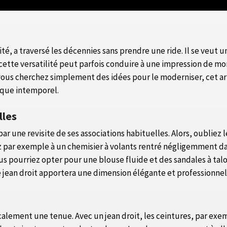
ité, a traversé les décennies sans prendre une ride. Il se veut
cette versatilité peut parfois conduire à une impression de mo
vous cherchez simplement des idées pour le moderniser, cet art
ique intemporel.
lles
par une revisite de ses associations habituelles. Alors, oublie
ez par exemple à un chemisier à volants rentré négligemment d
 pourriez opter pour une blouse fluide et des sandales à talon
e jean droit apportera une dimension élégante et professionnell
calement une tenue. Avec un jean droit, les ceintures, par exem