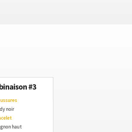
inaison #3
aussures
dy noir
acelet
ignon haut