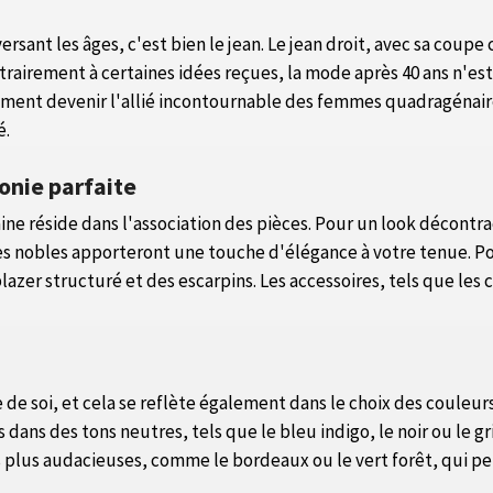
ersant les âges, c'est bien le jean. Le jean droit, avec sa coupe
airement à certaines idées reçues, la mode après 40 ans n'est
cilement devenir l'allié incontournable des femmes quadragénair
é.
onie parfaite
aine réside dans l'association des pièces. Pour un look décontr
es nobles apporteront une touche d'élégance à votre tenue. Pou
lazer structuré et des escarpins. Les accessoires, tels que les c
de soi, et cela se reflète également dans le choix des couleur
ts dans des tons neutres, tels que le bleu indigo, le noir ou le
s plus audacieuses, comme le bordeaux ou le vert forêt, qui 