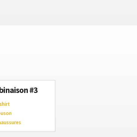
inaison #3
shirt
ouson
haussures