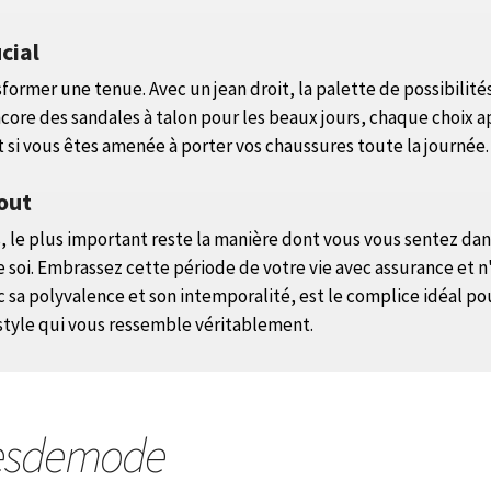
cial
rmer une tenue. Avec un jean droit, la palette de possibilités
core des sandales à talon pour les beaux jours, chaque choix a
t si vous êtes amenée à porter vos chaussures toute la journée.
tout
s, le plus important reste la manière dont vous vous sentez da
soi. Embrassez cette période de votre vie avec assurance et n'
avec sa polyvalence et son intemporalité, est le complice idéa
 style qui vous ressemble véritablement.
esdemode