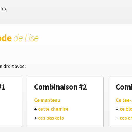
top.
ode
de Lise
 droit avec :
#1
Combinaison #2
Comb
Ce manteau
Ce tee-
cette chemise
ce bl
ces baskets
ces c