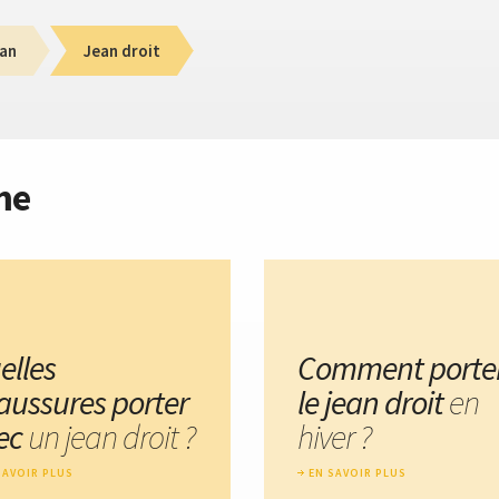
an
Jean droit
me
elles
Comment porte
aussures porter
le jean droit
en
ec
un jean droit ?
hiver ?
SAVOIR PLUS
EN SAVOIR PLUS