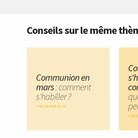
Conseils sur le même thè
C
Communion en
s'
mars
: comment
co
s'habiller ?
qu
pet
EN SAVOIR PLUS
EN 