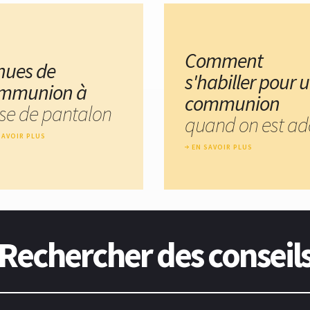
Comment
nues de
s'habiller pour 
mmunion à
communion
se de pantalon
quand on est ad
SAVOIR PLUS
EN SAVOIR PLUS
Rechercher des conseil