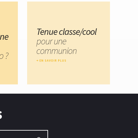
Tenue classe/cool
une
pour une
communion
o ?
EN SAVOIR PLUS
s