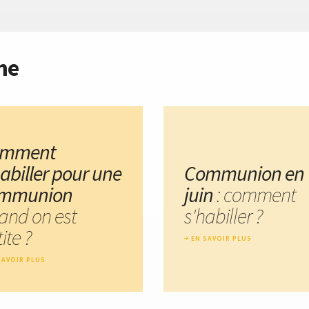
me
omment
habiller pour une
Communion en
mmunion
juin
: comment
and on est
s'habiller ?
ite ?
EN SAVOIR PLUS
SAVOIR PLUS