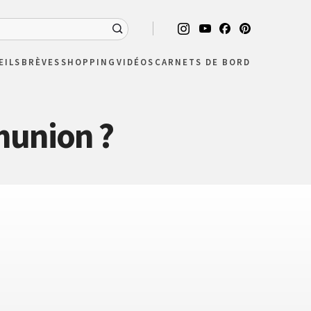
EILS
BRÈVES
SHOPPING
VIDÉOS
CARNETS DE BORD
munion ?