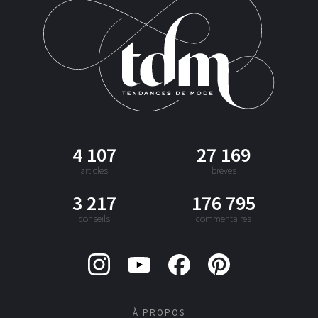
4 107
27 169
articles
brèves
3 217
176 795
conseils
commentaires
À PROPOS