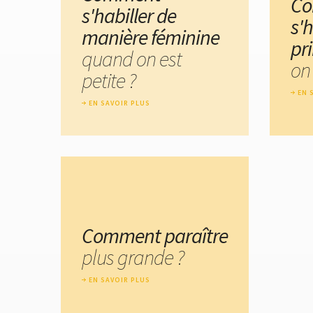
C
s'habiller de
s'h
manière féminine
pr
quand on est
on 
petite ?
EN 
EN SAVOIR PLUS
Comment paraître
plus grande ?
EN SAVOIR PLUS