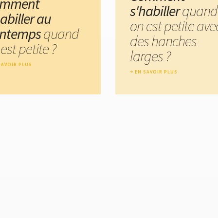
omment
s'habiller
quand
abiller au
on est petite ave
intemps
quand
des hanches
est petite ?
larges ?
SAVOIR PLUS
EN SAVOIR PLUS