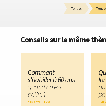
Tenues
Tenue 
Conseils sur le même thè
Comment
Qu
s'habiller à 60 ans
lo
quand on est
qu
petite ?
pet
EN SAVOIR PLUS
EN 