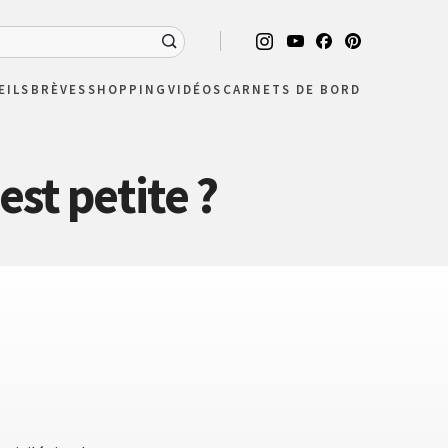
EILS
BRÈVES
SHOPPING
VIDÉOS
CARNETS DE BORD
est petite ?