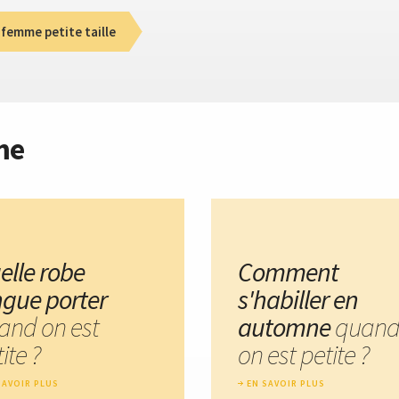
femme petite taille
me
elle robe
Comment
ngue porter
s'habiller en
and on est
automne
quan
ite ?
on est petite ?
SAVOIR PLUS
EN SAVOIR PLUS