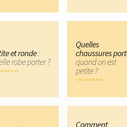
Quelles
tite et ronde
:
chaussures port
lle robe porter ?
quand on est
petite ?
SAVOIR PLUS
EN SAVOIR PLUS
Comment