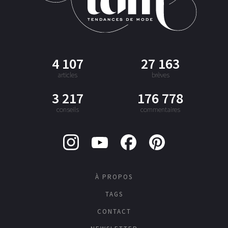
4 107
27 163
articles
brèves
3 217
176 778
conseils
commentaires
À PROPOS
TAGS
CONTACT