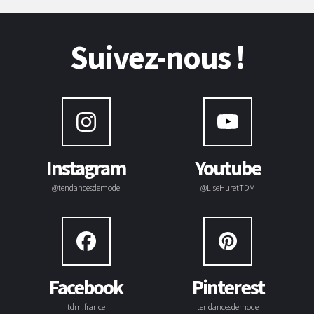
Suivez-nous !
Instagram
Youtube
@tendancesdemode
@LiseHuretTDM
Facebook
Pinterest
tdm.france
tendancesdemode