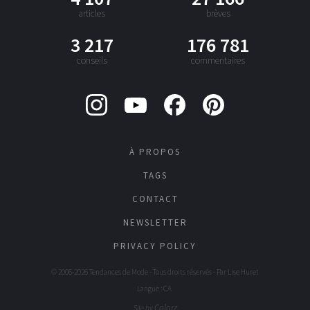
articles
brèves
3 217
176 781
conseils
commentaires
À PROPOS
TAGS
CONTACT
NEWSLETTER
PRIVACY POLICY
© 2006-2026 Tendances de Mode - Tous droits réservés - Par
Lise Huret
Langue : CA
Colorz
Site by