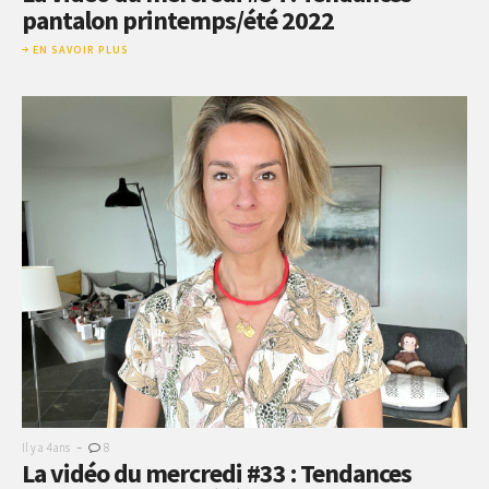
pantalon printemps/été 2022
EN SAVOIR PLUS
-
Il y a 4 ans
8
La vidéo du mercredi #33 : Tendances