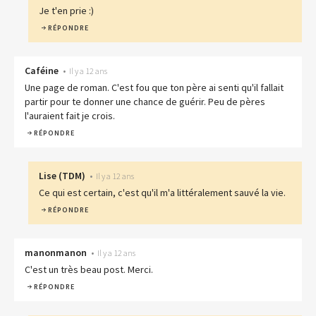
Je t'en prie :)
RÉPONDRE
Caféine
•
Il y a 12 ans
Une page de roman. C'est fou que ton père ai senti qu'il fallait
partir pour te donner une chance de guérir. Peu de pères
l'auraient fait je crois.
RÉPONDRE
Lise
(
TDM
)
•
Il y a 12 ans
Ce qui est certain, c'est qu'il m'a littéralement sauvé la vie.
RÉPONDRE
manonmanon
•
Il y a 12 ans
C'est un très beau post. Merci.
RÉPONDRE