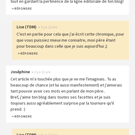
tout en gardant la pertinence de la ligne éditoriale de ton blog!
RÉPONDRE
Lise
(
TDM
)
•
Il y a 12 ans
C'est en partie pour cela que j'ai écrit cette chronique, pour
que vous puissiez mieux me connaitre, mon père étant
pour beaucoup dans celle que je suis aujourd'hui ;)
RÉPONDRE
Joséphine
•
Il y a 12 ans
Cet article m'a touchée plus que je ne me l'imaginais.. Tu as
beaucoup de chance (et lui aussi manifestement) et j'aimerais
tant pouvoir avoir ces mots en parlant de mon père..
Bref, j'aime ton blog dans toutes ses facettes et je suis
toujours aussi agréablement surprise par la tournure qu'il
prend. :)
RÉPONDRE
Lise
(
TDM
)
•
Il y a 12 ans