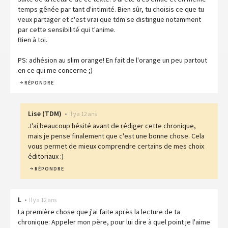
temps gênée par tant d'intimité. Bien sûr, tu choisis ce que tu
veux partager et c'est vrai que tdm se distingue notamment
par cette sensibilité qui t'anime.
Bien à toi.
PS: adhésion au slim orange! En fait de l'orange un peu partout
en ce qui me concerne ;)
RÉPONDRE
Lise
(
TDM
)
•
Il y a 12 ans
J'ai beaucoup hésité avant de rédiger cette chronique,
mais je pense finalement que c'est une bonne chose. Cela
vous permet de mieux comprendre certains de mes choix
éditoriaux :)
RÉPONDRE
L
•
Il y a 12 ans
La première chose que j'ai faite après la lecture de ta
chronique: Appeler mon père, pour lui dire à quel point je l'aime