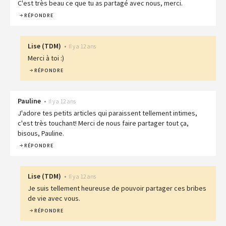
C'est très beau ce que tu as partagé avec nous, merci.
RÉPONDRE
Lise
(
TDM
)
•
Il y a 12 ans
Merci à toi :)
RÉPONDRE
Pauline
•
Il y a 12 ans
J'adore tes petits articles qui paraissent tellement intimes,
c'est très touchant! Merci de nous faire partager tout ça,
bisous, Pauline.
RÉPONDRE
Lise
(
TDM
)
•
Il y a 12 ans
Je suis tellement heureuse de pouvoir partager ces bribes
de vie avec vous.
RÉPONDRE