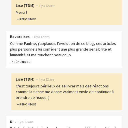
Lise
(
TDM
)
•
Il y a 12 ans
Merci !
RÉPONDRE
Bavardises
•
Il y a 12 ans
Comme Pauline, j'applaudis l'évolution de ce blog, ces articles
plus personnels lui confèrent une plus grande sensibilité et
humanité et me touchent beaucoup.
RÉPONDRE
Lise
(
TDM
)
•
Il y a 12 ans
C'est toujours périlleux de se livrer mais des réactions
comme la tienne me donne vraiment envie de continuer à
prendre ce risque :)
RÉPONDRE
R.
•
Il y a 12 ans