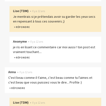
Lise
(
TDM
)
•
Il y a 12 ans
Je mentirais si je prétendais avoir su garder les yeux secs
en repensant à tous ces souvenirs ;)
RÉPONDRE
Anonyme
•
Il y a 12 ans
je ris en lisant ce commentaire car moi aussi ! ton post est
vraiment touchant....
RÉPONDRE
Anna
•
Il y a 12 ans
C'est beau comme il t'aime, c'est beau comme tu l'aimes et
c'est beau que vous puissiez vous le dire... Profite :)
RÉPONDRE
Lise
(
TDM
)
•
Il y a 12 ans