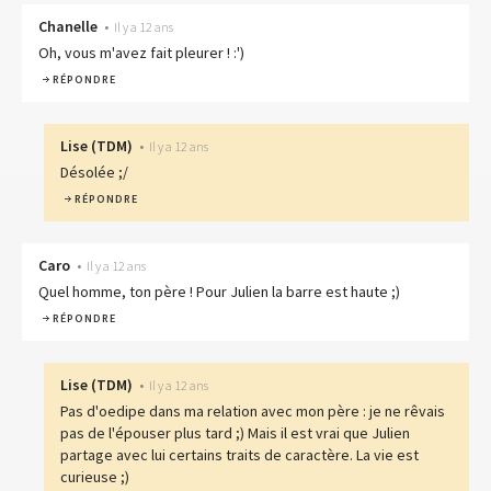
Chanelle
•
Il y a 12 ans
Oh, vous m'avez fait pleurer ! :')
RÉPONDRE
Lise
(
TDM
)
•
Il y a 12 ans
Désolée ;/
RÉPONDRE
Caro
•
Il y a 12 ans
Quel homme, ton père ! Pour Julien la barre est haute ;)
RÉPONDRE
Lise
(
TDM
)
•
Il y a 12 ans
Pas d'oedipe dans ma relation avec mon père : je ne rêvais
pas de l'épouser plus tard ;) Mais il est vrai que Julien
partage avec lui certains traits de caractère. La vie est
curieuse ;)