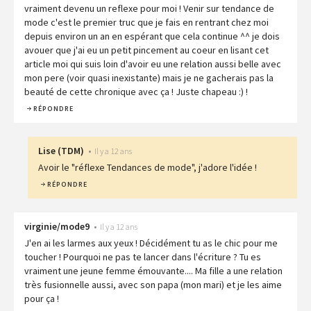
vraiment devenu un reflexe pour moi ! Venir sur tendance de
mode c'est le premier truc que je fais en rentrant chez moi
depuis environ un an en espérant que cela continue ^^ je dois
avouer que j'ai eu un petit pincement au coeur en lisant cet
article moi qui suis loin d'avoir eu une relation aussi belle avec
mon pere (voir quasi inexistante) mais je ne gacherais pas la
beauté de cette chronique avec ça ! Juste chapeau :) !
RÉPONDRE
Lise
(
TDM
)
•
Il y a 12 ans
Avoir le "réflexe Tendances de mode", j'adore l'idée !
RÉPONDRE
virginie/mode9
•
Il y a 12 ans
J'en ai les larmes aux yeux ! Décidément tu as le chic pour me
toucher ! Pourquoi ne pas te lancer dans l'écriture ? Tu es
vraiment une jeune femme émouvante.... Ma fille a une relation
très fusionnelle aussi, avec son papa (mon mari) et je les aime
pour ça !