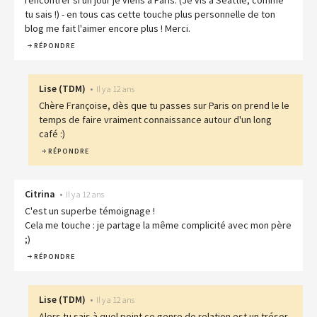
rencontrer si un jour je viens a Paris. (Je vis a Seattle, comme
tu sais !) - en tous cas cette touche plus personnelle de ton
blog me fait l'aimer encore plus ! Merci.
RÉPONDRE
Lise
(
TDM
)
•
Il y a 12 ans
Chère Françoise, dès que tu passes sur Paris on prend le le
temps de faire vraiment connaissance autour d'un long
café :)
RÉPONDRE
Citrina
•
Il y a 12 ans
C'est un superbe témoignage !
Cela me touche : je partage la même complicité avec mon père
;)
RÉPONDRE
Lise
(
TDM
)
•
Il y a 12 ans
Alors tu sais à quel point ce genre de relation est un trésor