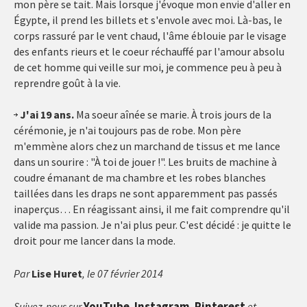
mon père se tait. Mais lorsque j'évoque mon envie d'aller en
Égypte, il prend les billets et s'envole avec moi. Là-bas, le
corps rassuré par le vent chaud, l'âme éblouie par le visage
des enfants rieurs et le coeur réchauffé par l'amour absolu
de cet homme qui veille sur moi, je commence peu à peu à
reprendre goût à la vie.
J'ai 19 ans.
Ma soeur aînée se marie. À trois jours de la
cérémonie, je n'ai toujours pas de robe. Mon père
m'emmène alors chez un marchand de tissus et me lance
dans un sourire : "À toi de jouer !". Les bruits de machine à
coudre émanant de ma chambre et les robes blanches
taillées dans les draps ne sont apparemment pas passés
inaperçus… En réagissant ainsi, il me fait comprendre qu'il
valide ma passion. Je n'ai plus peur. C'est décidé : je quitte le
droit pour me lancer dans la mode.
Par
Lise Huret
, le 07 février 2014
YouTube
Instagram
Pinterest
Suivez-nous sur
,
,
et