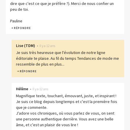
dire que c'est ce que je préfère ?). Merci de nous confier un
peu de toi.
Pauline
RÉPONDRE
Lise
(
TDM
)
•
Il y a 12 ans
Je suis très heureuse que l'évolution de notre ligne
éditoriale te plaise. Au fil du temps Tendances de mode me
ressemble de plus en plus...
RÉPONDRE
Hélène
•
Il y a 12 ans
Magnifique texte, touchant, émouvant, juste, et inspirant !
Je suis ce blog depuis longtemps et c'est la première fois
que je commente.
J'adore vos chroniques, où vous parlez de vous, on sent
une personne authentique derrière. Vous avez une belle
âme, et c'est un plaisir de vous lire !