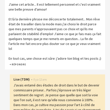
J'aime cet article... Il est tellement personnel et c'est vraiment
une belle preuve d'amour!
Et là la dernière phrase me déconcerte totalement... Mon rêve
était de travailler dans la mode mais j'ai choisi le droit parce
que mes parents n'approuvaient pas ce choix et qu'ils me
parlaient de stabilité d'emploi! J'aime ce que je fais mais ça fait
quelques temps que je me remets en question... La fin de
l'article me fait encore plus douter sur ce que je veux vraiment
lol
En tout cas, une chose est sûre: j'adore ton blog et tes posts ;)
RÉPONDRE
Lise
(
TDM
)
•
Il y a 12 ans
J'avais entamé des études de droit dans le but de devenir
commissaire priseur... Parfois j'éprouve un très léger
sentiment de regret. Je pense que quelle que soit la voie
que l'on suit, il est rare qu'elle nous convienne à 100% .
Dans mon cas, je cultive ma passion pour l'art à côté de
mon métier de journaliste. A toi de savoir si un changement