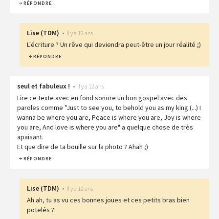
RÉPONDRE
Lise
(
TDM
)
•
Il y a 12 ans
L'écriture ? Un rêve qui deviendra peut-être un jour réalité ;)
RÉPONDRE
seul et fabuleux !
•
Il y a 12 ans
Lire ce texte avec en fond sonore un bon gospel avec des
paroles comme "Just to see you, to behold you as my king (...) I
wanna be where you are, Peace is where you are, Joy is where
you are, And love is where you are" a quelque chose de très
apaisant.
Et que dire de ta bouille sur la photo ? Ahah ;)
RÉPONDRE
Lise
(
TDM
)
•
Il y a 12 ans
Ah ah, tu as vu ces bonnes joues et ces petits bras bien
potelés ?