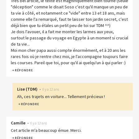
Très bel article, le texte est magnifiquement bien tourné (seule
"déception" comme le disait Soso c'est qu'il manque un peu de
ta vie à côté, et notamment ce "vide" entre 13 et 18 ans, mais
comme elle l'a remarqué, faut te laisser ton jardin secret, c'est
déjà bien que tu étales un petit peu de toi sur TDM ^^)
Je dois l'avouer, il a fait me monter les larmes aux yeux,
surtout le passage du voyage en Egypte à un moment si crucial
de ta vie...
Moi mon cher papa aussi compte énormément, et à 20 ans les
rares fois où je rentre chez moi, je l'accompagne toujours faire
les courses. Pareil que toi, pour qu'il ai quelqu'un à qui parler :)
RÉPONDRE
Lise
(
TDM
)
•
Il y a 12 ans
Ah, ces trajets en voiture... Tellement précieux !
RÉPONDRE
Camille
•
Il y a 12 ans
Cet article m'a beaucoup émue. Merci.
RÉPONDRE