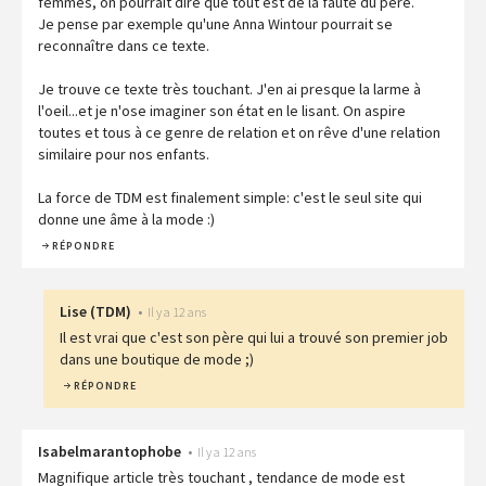
femmes, on pourrait dire que tout est de la faute du père.
Je pense par exemple qu'une Anna Wintour pourrait se
reconnaître dans ce texte.
Je trouve ce texte très touchant. J'en ai presque la larme à
l'oeil...et je n'ose imaginer son état en le lisant. On aspire
toutes et tous à ce genre de relation et on rêve d'une relation
similaire pour nos enfants.
La force de TDM est finalement simple: c'est le seul site qui
donne une âme à la mode :)
RÉPONDRE
Lise
(
TDM
)
•
Il y a 12 ans
Il est vrai que c'est son père qui lui a trouvé son premier job
dans une boutique de mode ;)
RÉPONDRE
Isabelmarantophobe
•
Il y a 12 ans
Magnifique article très touchant , tendance de mode est