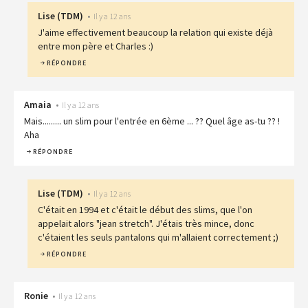
Lise
(
TDM
)
•
Il y a 12 ans
J'aime effectivement beaucoup la relation qui existe déjà
entre mon père et Charles :)
RÉPONDRE
Amaia
•
Il y a 12 ans
Mais......... un slim pour l'entrée en 6ème ... ?? Quel âge as-tu ?? !
Aha
RÉPONDRE
Lise
(
TDM
)
•
Il y a 12 ans
C'était en 1994 et c'était le début des slims, que l'on
appelait alors "jean stretch". J'étais très mince, donc
c'étaient les seuls pantalons qui m'allaient correctement ;)
RÉPONDRE
Ronie
•
Il y a 12 ans