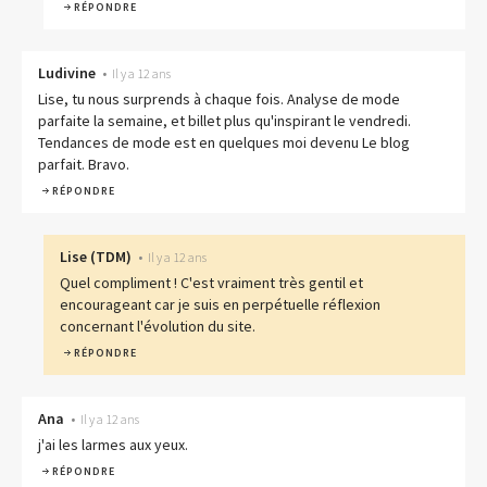
RÉPONDRE
Ludivine
•
Il y a 12 ans
Lise, tu nous surprends à chaque fois. Analyse de mode
parfaite la semaine, et billet plus qu'inspirant le vendredi.
Tendances de mode est en quelques moi devenu Le blog
parfait. Bravo.
RÉPONDRE
Lise
(
TDM
)
•
Il y a 12 ans
Quel compliment ! C'est vraiment très gentil et
encourageant car je suis en perpétuelle réflexion
concernant l'évolution du site.
RÉPONDRE
Ana
•
Il y a 12 ans
j'ai les larmes aux yeux.
RÉPONDRE