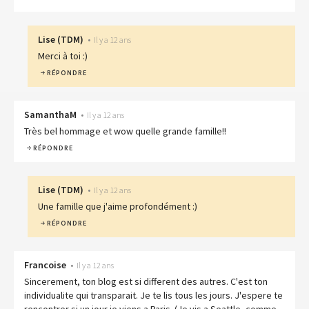
Lise
(
TDM
)
•
Il y a 12 ans
Merci à toi :)
RÉPONDRE
SamanthaM
•
Il y a 12 ans
Très bel hommage et wow quelle grande famille!!
RÉPONDRE
Lise
(
TDM
)
•
Il y a 12 ans
Une famille que j'aime profondément :)
RÉPONDRE
Francoise
•
Il y a 12 ans
Sincerement, ton blog est si different des autres. C'est ton
individualite qui transparait. Je te lis tous les jours. J'espere te