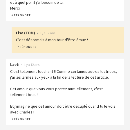
et à quel point j'ai besoin de lui.
Merci.
RÉPONDRE
Lise
(
TDM
)
•
Il y a 12 ans
C'est désormais à mon tour d'être émue !
RÉPONDRE
Laeti
•
Il y a 12 ans
C'est tellement touchant !! Comme certaines autres lectrices,
j'ai les larmes aux yeux à la fin de la lecture de cet article.
Cet amour que vous vous portez mutuellement, c'est
tellement beau !
Et j'imagine que cet amour doit être décuplé quand tu le vois
avec Charles !
RÉPONDRE