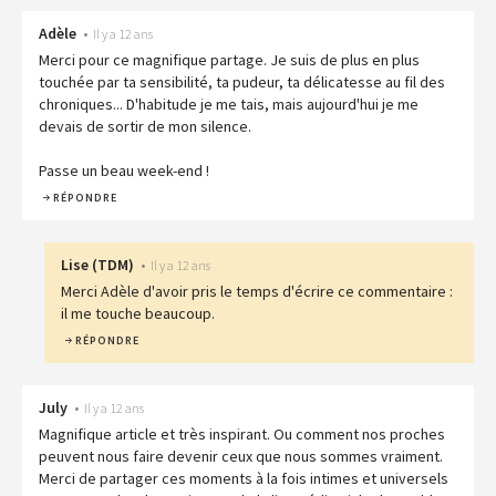
Adèle
•
Il y a 12 ans
Merci pour ce magnifique partage. Je suis de plus en plus
touchée par ta sensibilité, ta pudeur, ta délicatesse au fil des
chroniques... D'habitude je me tais, mais aujourd'hui je me
devais de sortir de mon silence.
Passe un beau week-end !
RÉPONDRE
Lise
(
TDM
)
•
Il y a 12 ans
Merci Adèle d'avoir pris le temps d'écrire ce commentaire :
il me touche beaucoup.
RÉPONDRE
July
•
Il y a 12 ans
Magnifique article et très inspirant. Ou comment nos proches
peuvent nous faire devenir ceux que nous sommes vraiment.
Merci de partager ces moments à la fois intimes et universels