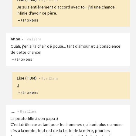
Je suis entièrement d'accord avec toi : j'ai une chance
infinie d'avoir ce père.
RÉPONDRE
Anne
•
Il y a 12 ans
Ouah, j'en ai la chair de poule... tant d'amour et la conscience
de cette chance!
RÉPONDRE
Lise
(
TDM
)
•
Il y a 12 ans
;)
RÉPONDRE
....
•
Il y a 12 ans
La petite fille à son papa :)
C'est drôle car autant pour les hommes qui sont plus ou moins
liés à la mode, tout est de la faute de la mère, pour les