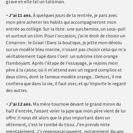
grave en elle tel un talisman.
J'ai 11 ans.
À quelques jours de la rentrée, je pars avec
mon père acheter les habits qui accompagneront mon
entrée au collège. Sur la liste : une surchemise, un sous-pull
et surtout un slim. Pour l'occasion, j'ai le droit de choisir un
Cimarron : le Graal ! Dans la boutique, je jette mon dévolu
sur un modèle bleu marine, n'osant pas choisir celui qui m'a
véritablement tapé dans l'oeil : un sublime slim orange
flamboyant. Après l'étape de l'essayage, je rejoins mon
père à la caisse, où il m'attend avec un regard complice et
deux slims, dont le fameux modèle orange... Dehors, il me
confiera que dans la vie, il faut oser, et qu'importe le regard
des autres.
J'ai 12 ans.
Ma mère tournoie devant le grand miroir du
hall d'entrée, faisant voler la jupe que mon père vient de lui
offrir. Il nous dit alors que le plus important dans un
vêtement, c'est le tombé du tissu. J'en prends note
mentalement. J'y repenserai souvent, notamment dix ans