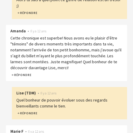
;)
RÉPONDRE
Amanda
•
Il y a 12 ans
Cette chronique est superbe! Nous avons eu le plaisir d'être
"témoins" de divers moments très importants dans ta vie,
notamment l'arrivée de ton petit bonhomme, mais j'avoue qu'il
s'agit du billet m'ayant le plus profondément touchée. Les
larmes sont montées. Juste magnifique! Quel bonheur de te
découvrir davantage Lise, merci!
RÉPONDRE
Lise
(
TDM
)
•
Il y a 12 ans
Quel bonheur de pouvoir évoluer sous des regards
bienveillants comme le tien.
RÉPONDRE
Marie F
•
Il y a 12 ans