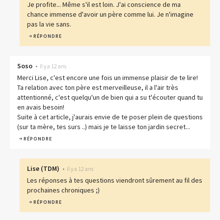
Je profite... Même s'il est loin. J'ai conscience de ma
chance immense d'avoir un père comme lui. Je n'imagine
pas la vie sans.
RÉPONDRE
Soso
•
Il y a 12 ans
Merci Lise, c'est encore une fois un immense plaisir de te lire!
Ta relation avec ton père est merveilleuse, il a l'air très
attentionné, c'est quelqu'un de bien qui a su t'écouter quand tu
en avais besoin!
Suite à cet article, j'aurais envie de te poser plein de questions
(sur ta mère, tes surs ..) mais je te laisse ton jardin secret...
RÉPONDRE
Lise
(
TDM
)
•
Il y a 12 ans
Les réponses à tes questions viendront sûrement au fil des
prochaines chroniques ;)
RÉPONDRE