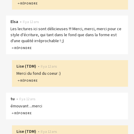
RÉPONDRE
Elsa
•
Il y a 12 ans
Les lectures ici sont délicieuses !!! Merci, merci, merci pour ce
style d'écriture, qui tant dans le fond que dans la forme est
d'une qualité irréprochable ! ;)
RÉPONDRE
Lise
(
TDM
)
•
Il y a 12 ans
Merci du fond du coeur :)
RÉPONDRE
tu
•
Il y a 12 ans
émouvant ...merci
RÉPONDRE
Lise
(
TDM
)
•
Il y a 12 ans