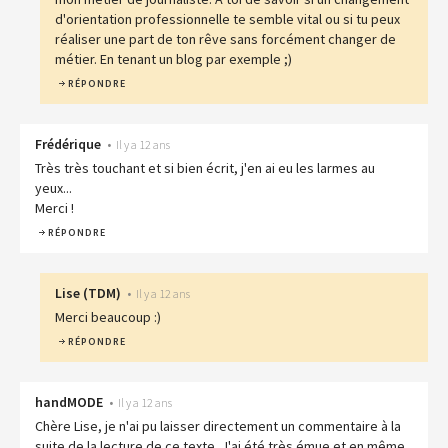
d'orientation professionnelle te semble vital ou si tu peux
réaliser une part de ton rêve sans forcément changer de
métier. En tenant un blog par exemple ;)
RÉPONDRE
Frédérique
•
Il y a 12 ans
Très très touchant et si bien écrit, j'en ai eu les larmes au
yeux...
Merci !
RÉPONDRE
Lise
(
TDM
)
•
Il y a 12 ans
Merci beaucoup :)
RÉPONDRE
handMODE
•
Il y a 12 ans
Chère Lise, je n'ai pu laisser directement un commentaire à la
suite de la lecture de ce texte. J'ai été très émue et en même