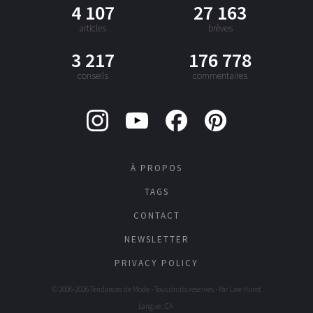
4 107
27 163
articles
brèves
3 217
176 778
conseils
commentaires
À PROPOS
TAGS
CONTACT
NEWSLETTER
PRIVACY POLICY
© 2006-2026 Tendances de Mode - Tous droits réservés - Par
Lise Huret
Langue : CA