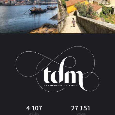
4 107
27 151
articles
brèves