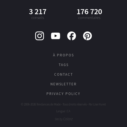
3 217
176 720
conseils
commentaires
À PROPOS
TAGS
CONTACT
NEWSLETTER
PRIVACY POLICY
© 2006-2026 Tendances de Mode - Tous droits réservés - Par
Lise Huret
Langue : CA
Colorz
Site by