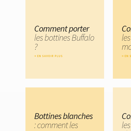
Comment porter
Co
les bottines Buffalo
le
?
mo
EN SAVOIR PLUS
EN 
Bottines blanches
Co
: comment les
les