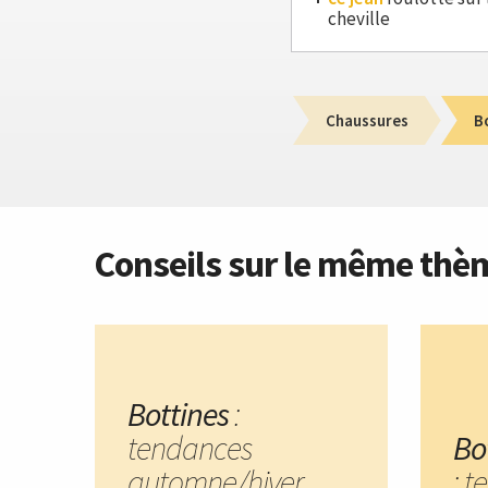
cheville
Chaussures
B
Conseils sur le même thè
Bottines
:
tendances
Bo
automne/hiver
: 