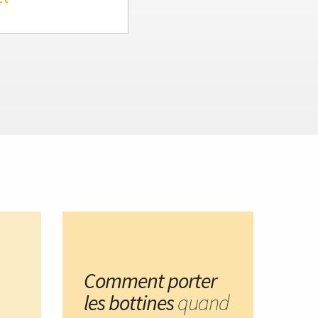
Comment porter
les bottines
quand