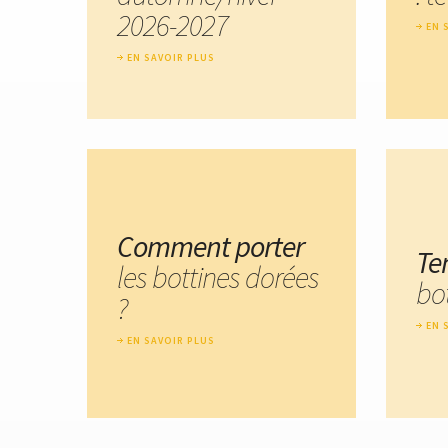
2026-2027
EN 
EN SAVOIR PLUS
Comment porter
Te
les bottines dorées
bo
?
EN 
EN SAVOIR PLUS