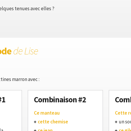
lques tenues avec elles ?
ode
de Lise
tines marron avec :
#1
Combinaison #2
Comb
Ce manteau
Cette 
cette chemise
un so
la
ce jean
ce gil