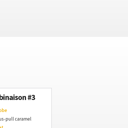
inaison #3
robe
us-pull caramel
et