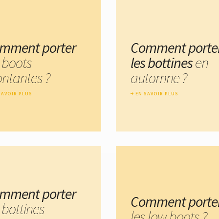
mment porter
Comment porte
s boots
les bottines
en
ntantes ?
automne ?
SAVOIR PLUS
EN SAVOIR PLUS
mment porter
Comment porte
 bottines
les low boots ?