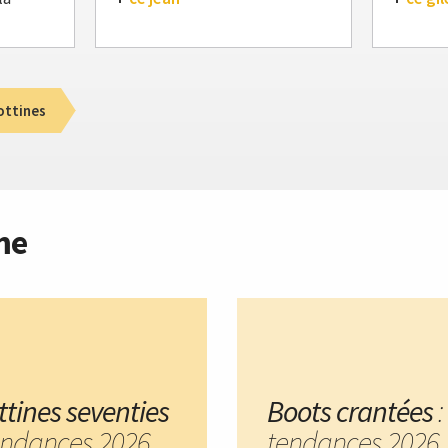
ottines
me
ttines seventies
Boots crantées
:
tendances 2026
tendances 2026