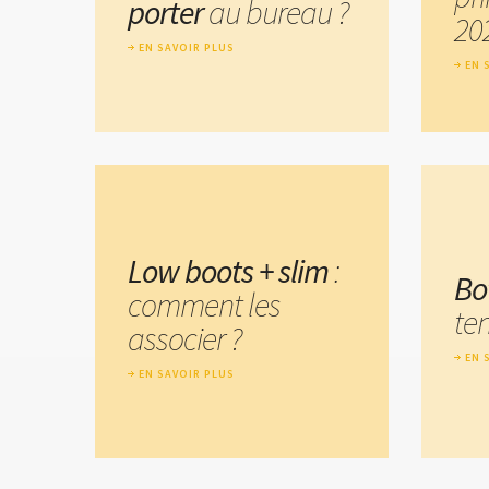
porter
au bureau ?
20
EN SAVOIR PLUS
EN 
Low boots + slim
:
Bo
comment les
te
associer ?
EN 
EN SAVOIR PLUS