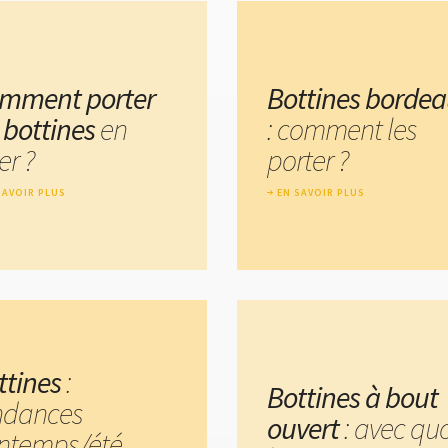
mment porter
Bottines borde
s bottines
en
: comment les
er ?
porter ?
SAVOIR PLUS
EN SAVOIR PLUS
ttines
:
Bottines à bout
ndances
ouvert
: avec quo
intemps/été