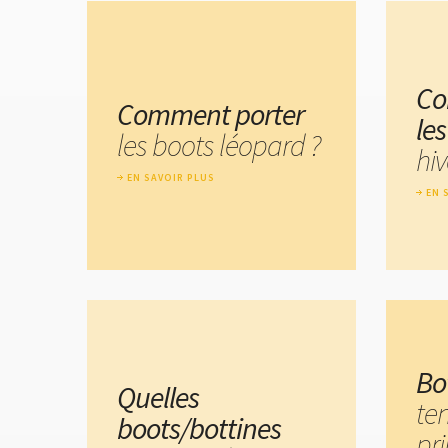
Co
Comment porter
le
les boots léopard ?
hiv
EN SAVOIR PLUS
EN 
Bo
Quelles
te
boots/bottines
pr