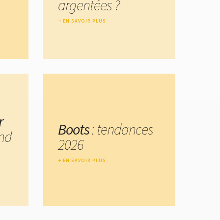
argentées ?
EN SAVOIR PLUS
r
Boots
: tendances
nd
2026
EN SAVOIR PLUS