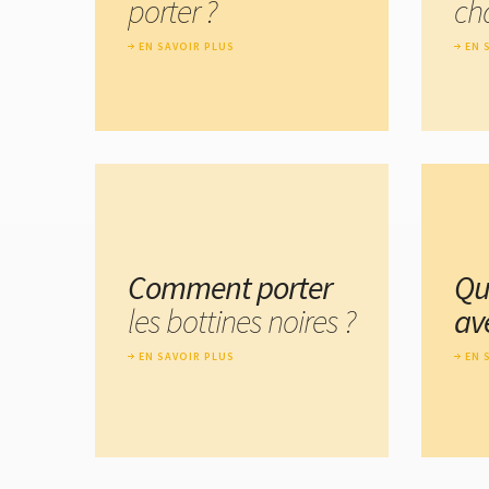
porter ?
ch
EN SAVOIR PLUS
EN 
Comment porter
Qu
les bottines noires ?
av
EN SAVOIR PLUS
EN 