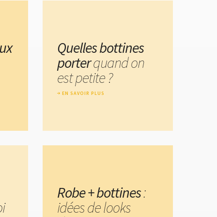
aux
Quelles bottines
porter
quand on
est petite ?
EN SAVOIR PLUS
Robe + bottines
:
i
idées de looks