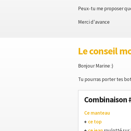
Peux-tu me proposer que
Merci d'avance
Le conseil m
Bonjour Marine :)
Tu pourras porter tes bot
Combinaison 
Ce manteau
ce top
ce jean
roulotté sur 