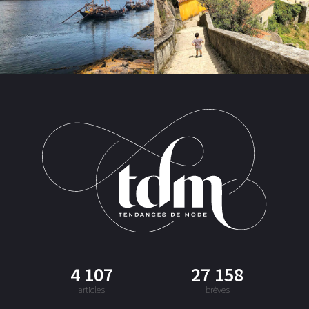
4 107
27 158
articles
brèves