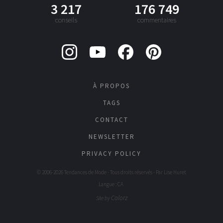
3 217
176 749
conseils
commentaires
À PROPOS
TAGS
CONTACT
NEWSLETTER
PRIVACY POLICY
© 2006-2026 Tendances de Mode - Tous droits réservés - Par
Lise Huret
Langue : CA
Colorz
Site by