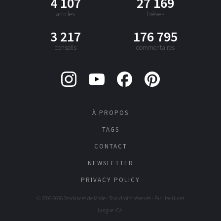
4 107
27 169
articles
brèves
3 217
176 795
conseils
commentaires
À PROPOS
TAGS
CONTACT
NEWSLETTER
PRIVACY POLICY
© 2006-2026 Tendances de Mode - Tous droits réservés - Par
Lise Huret
Langue : CA