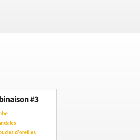
inaison #3
robe
andales
oucles d'oreilles