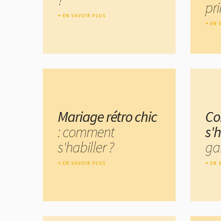
pr
EN SAVOIR PLUS
EN 
Mariage rétro chic
C
: comment
s'h
s'habiller ?
ga
EN SAVOIR PLUS
EN 