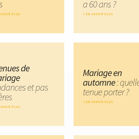
s
a 60 ans ?
SAVOIR PLUS
EN SAVOIR PLUS
tenues de
Mariage en
riage
automne
: quell
ndances et pas
tenue porter ?
ères
EN SAVOIR PLUS
SAVOIR PLUS