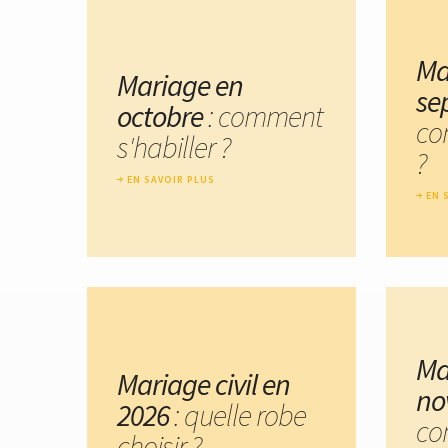
Ma
Mariage en
se
octobre
: comment
co
s'habiller ?
?
EN SAVOIR PLUS
EN 
Ma
Mariage civil en
no
2026
: quelle robe
co
choisir ?