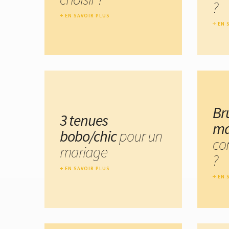
?
EN SAVOIR PLUS
EN 
Br
3 tenues
ma
bobo/chic
pour un
co
mariage
?
EN SAVOIR PLUS
EN 