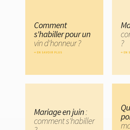
Comment
Ma
s'habiller pour un
co
vin d'honneur ?
?
EN SAVOIR PLUS
EN 
Qu
Mariage en juin
:
po
comment s'habiller
ma
?