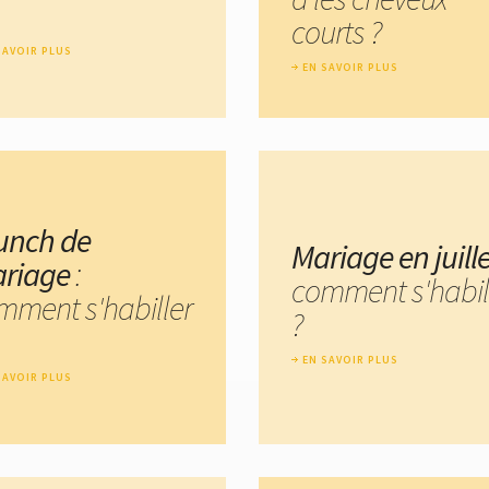
courts ?
SAVOIR PLUS
EN SAVOIR PLUS
unch de
Mariage en juille
riage
:
comment s'habil
mment s'habiller
?
EN SAVOIR PLUS
SAVOIR PLUS