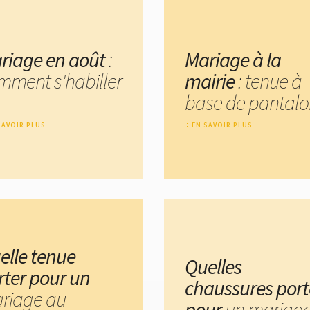
riage en août
:
Mariage à la
mment s'habiller
mairie
: tenue à
base de pantalo
SAVOIR PLUS
EN SAVOIR PLUS
elle tenue
Quelles
rter pour un
chaussures port
riage au
pour
un mariage