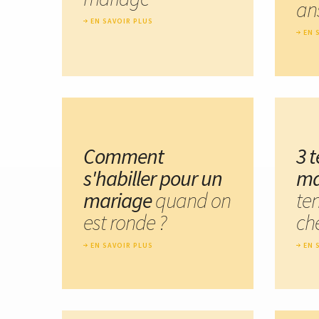
an
EN SAVOIR PLUS
EN 
Comment
3 
s'habiller pour un
ma
mariage
quand on
te
est ronde ?
ch
EN SAVOIR PLUS
EN 