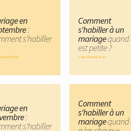
riage en
Comment
ptembre
:
s'habiller à un
mment s'habiller
mariage
quand 
est petite ?
SAVOIR PLUS
EN SAVOIR PLUS
Comment
riage en
s'habiller à un
vembre
:
mariage
quand 
mment s'habiller
a les cheveux