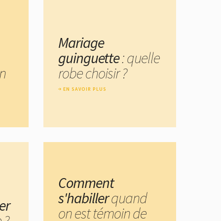
Mariage
guinguette
: quelle
n
robe choisir ?
EN SAVOIR PLUS
Comment
s'habiller
quand
er
on est témoin de
 ?