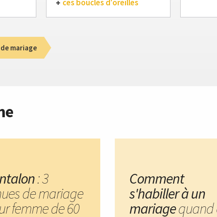
ces boucles d'oreilles
 de mariage
me
ntalon
: 3
Comment
nues de mariage
s'habiller à un
ur femme de 60
mariage
quand 