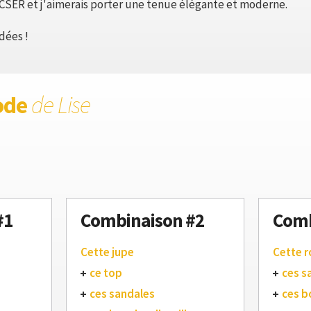
CSER et j'aimerais porter une tenue élégante et moderne.
dées !
ode
de Lise
#1
Combinaison #2
Comb
Cette jupe
Cette 
ce top
ces s
ces sandales
ces b