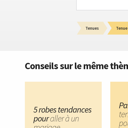
Tenues
Tenue
Conseils sur le même thè
Pa
5 robes tendances
te
pour
aller à un
po
mariage