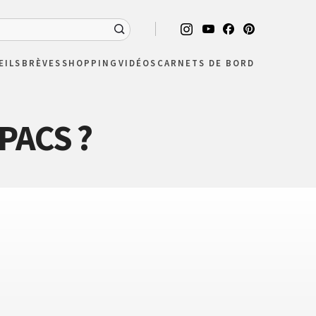
EILS
BRÈVES
SHOPPING
VIDÉOS
CARNETS DE BORD
 PACS ?