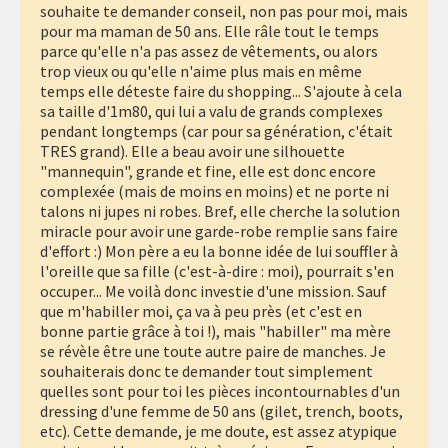
souhaite te demander conseil, non pas pour moi, mais
pour ma maman de 50 ans. Elle râle tout le temps
parce qu'elle n'a pas assez de vêtements, ou alors
trop vieux ou qu'elle n'aime plus mais en même
temps elle déteste faire du shopping... S'ajoute à cela
sa taille d'1m80, qui lui a valu de grands complexes
pendant longtemps (car pour sa génération, c'était
TRES grand). Elle a beau avoir une silhouette
"mannequin", grande et fine, elle est donc encore
complexée (mais de moins en moins) et ne porte ni
talons ni jupes ni robes. Bref, elle cherche la solution
miracle pour avoir une garde-robe remplie sans faire
d'effort :) Mon père a eu la bonne idée de lui souffler à
l'oreille que sa fille (c'est-à-dire : moi), pourrait s'en
occuper... Me voilà donc investie d'une mission. Sauf
que m'habiller moi, ça va à peu près (et c'est en
bonne partie grâce à toi !), mais "habiller" ma mère
se révèle être une toute autre paire de manches. Je
souhaiterais donc te demander tout simplement
quelles sont pour toi les pièces incontournables d'un
dressing d'une femme de 50 ans (gilet, trench, boots,
etc). Cette demande, je me doute, est assez atypique