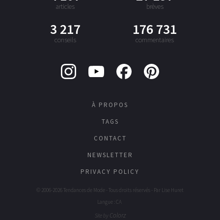
articles
brèves
3 217
176 731
conseils
commentaires
À PROPOS
TAGS
CONTACT
NEWSLETTER
PRIVACY POLICY
© 2006-2026 Tendances de Mode - Tous droits réservés - Par
Lise Huret
Langue : CA
Colorz
Site by