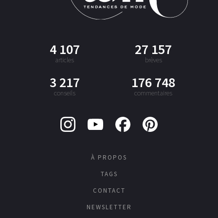
4 107
27 157
articles
brèves
3 217
176 748
conseils
commentaires
À PROPOS
TAGS
CONTACT
NEWSLETTER