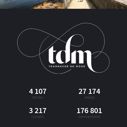
4 107
27 174
articles
brèves
3 217
176 801
conseils
commentaires