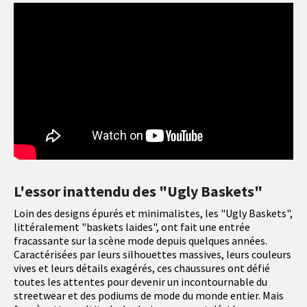
L'essor inattendu des "Ugly Baskets"
Loin des designs épurés et minimalistes, les "Ugly Baskets",
littéralement "baskets laides", ont fait une entrée
fracassante sur la scène mode depuis quelques années.
Caractérisées par leurs silhouettes massives, leurs couleurs
vives et leurs détails exagérés, ces chaussures ont défié
toutes les attentes pour devenir un incontournable du
streetwear et des podiums de mode du monde entier. Mais