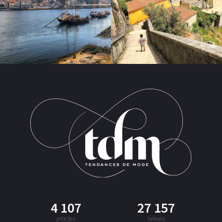
4 107
27 157
articles
brèves