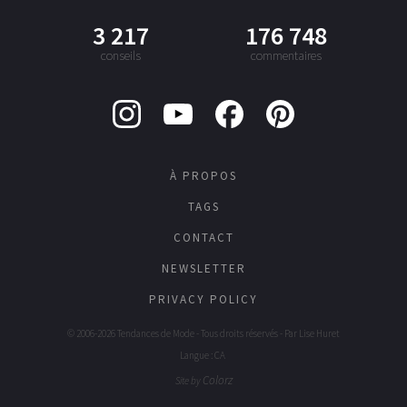
3 217
176 748
conseils
commentaires
À PROPOS
TAGS
CONTACT
NEWSLETTER
PRIVACY POLICY
© 2006-2026 Tendances de Mode - Tous droits réservés - Par
Lise Huret
Langue : CA
Colorz
Site by