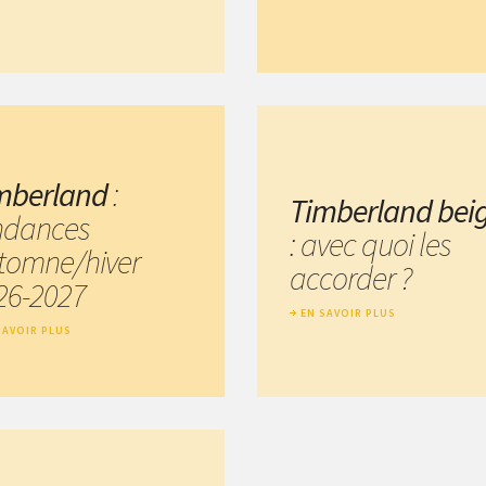
mberland
:
Timberland bei
ndances
: avec quoi les
tomne/hiver
accorder ?
26-2027
EN SAVOIR PLUS
SAVOIR PLUS