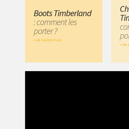
Ch
Boots Timberland
Ti
: comment les
co
porter ?
por
EN SAVOIR PLUS
EN 