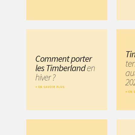
Ti
Comment porter
te
les Timberland
en
au
hiver ?
20
EN SAVOIR PLUS
EN 