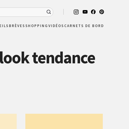
EILS
BRÈVES
SHOPPING
VIDÉOS
CARNETS DE BORD
 look tendance