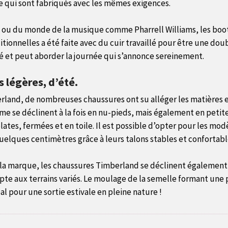
 qui sont fabriqués avec les mêmes exigences.
 ou du monde de la musique comme Pharrell Williams, les boo
itionnelles a été faite avec du cuir travaillé pour être une dou
lé et peut aborder la journée qui s’annonce sereinement.
 légères, d’été.
erland, de nombreuses chaussures ont su alléger les matières et
me se déclinent à la fois en nu-pieds, mais également en petit
plates, fermées et en toile. Il est possible d’opter pour les m
elques centimètres grâce à leurs talons stables et confortabl
de la marque, les chaussures Timberland se déclinent égaleme
pte aux terrains variés. Le moulage de la semelle formant une
al pour une sortie estivale en pleine nature !