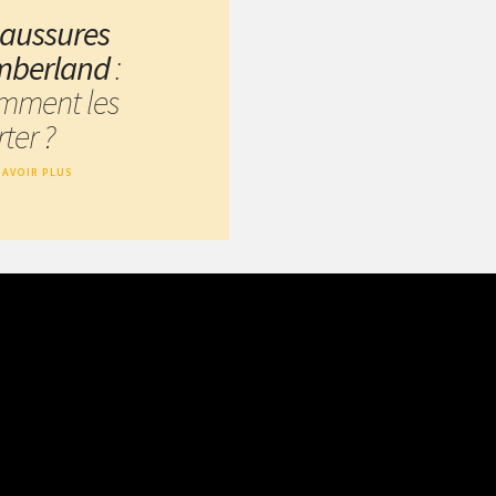
aussures
mberland
:
mment les
ter ?
SAVOIR PLUS