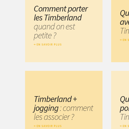
Comment porter
Qu
les Timberland
av
quand on est
Ti
petite ?
EN 
EN SAVOIR PLUS
Timberland +
Qu
jogging
: comment
po
les associer ?
Ti
EN SAVOIR PLUS
EN 