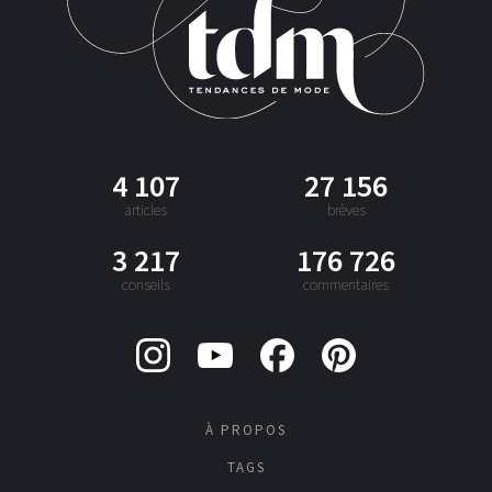
4 107
27 156
articles
brèves
3 217
176 726
conseils
commentaires
À PROPOS
TAGS