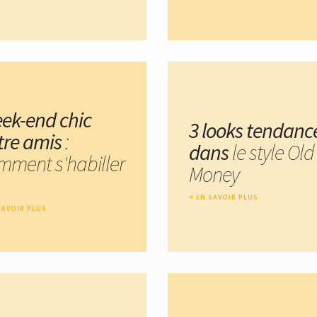
ek-end chic
3 looks tendanc
tre amis
:
dans
le style Old
mment s'habiller
Money
EN SAVOIR PLUS
SAVOIR PLUS