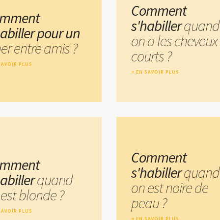
Comment
omment
s'habiller
quand
habiller pour un
on a les cheveux
er entre amis ?
courts ?
SAVOIR PLUS
EN SAVOIR PLUS
Comment
omment
s'habiller
quand
habiller
quand
on est noire de
 est blonde ?
peau ?
SAVOIR PLUS
EN SAVOIR PLUS