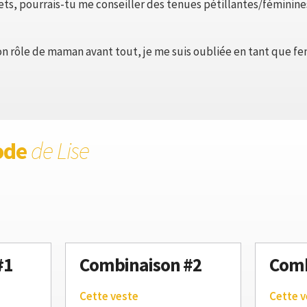
ts, pourrais-tu me conseiller des tenues pétillantes/féminin
mon rôle de maman avant tout, je me suis oubliée en tant que f
ode
de Lise
#1
Combinaison #2
Comb
Cette veste
Cette v