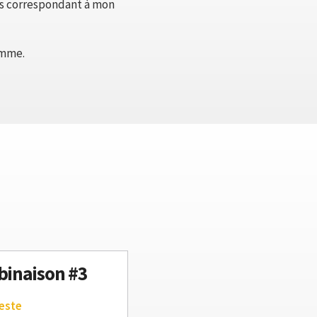
es correspondant à mon
emme.
inaison #3
este