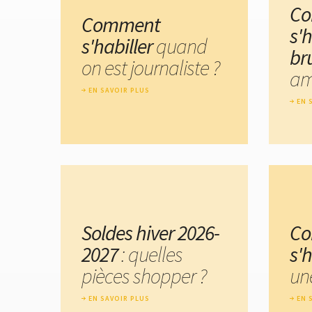
C
Comment
s'
s'habiller
quand
br
on est journaliste ?
am
EN SAVOIR PLUS
EN 
Soldes hiver 2026-
C
2027
: quelles
s'h
pièces shopper ?
un
EN SAVOIR PLUS
EN 