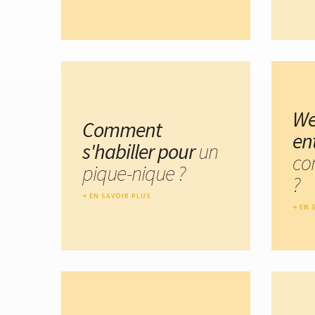
We
Comment
en
s'habiller pour
un
co
pique-nique ?
?
EN SAVOIR PLUS
EN 