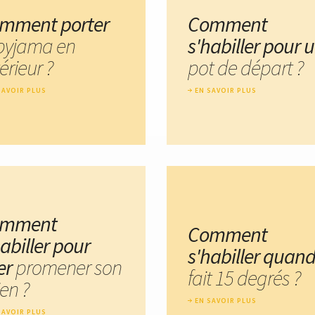
mment porter
Comment
 pyjama en
s'habiller pour 
érieur ?
pot de départ ?
SAVOIR PLUS
EN SAVOIR PLUS
omment
Comment
abiller pour
s'habiller quand 
ler
promener son
fait 15 degrés ?
en ?
EN SAVOIR PLUS
SAVOIR PLUS