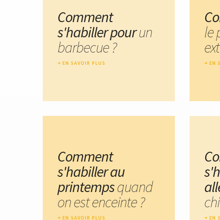
Comment
Co
s'habiller pour
un
le
barbecue ?
ext
EN SAVOIR PLUS
EN 
Comment
C
s'habiller au
s'h
printemps
quand
al
on est enceinte ?
chi
EN SAVOIR PLUS
EN 