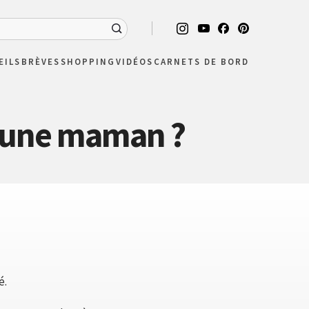
EILS
BRÈVES
SHOPPING
VIDÉOS
CARNETS DE BORD
jeune maman ?
é.