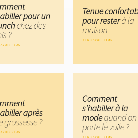
omment
Tenue confortab
habiller pour un
pour rester
à la
unch
chez des
maison
is ?
EN SAVOIR PLUS
SAVOIR PLUS
Comment
omment
s'habiller à la
abiller après
mode
quand on
e grossesse ?
porte le voile ?
SAVOIR PLUS
EN SAVOIR PLUS