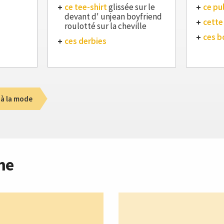
ce tee-shirt
glissée sur le
ce pul
devant d' unjean boyfriend
cette
roulotté sur la cheville
ces b
ces derbies
 à la mode
me