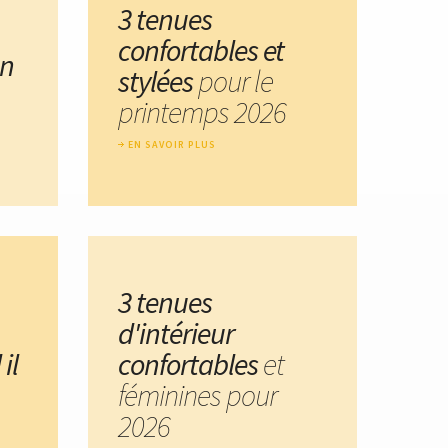
3 tenues
confortables et
un
stylées
pour le
printemps 2026
EN SAVOIR PLUS
3 tenues
d'intérieur
il
confortables
et
féminines pour
2026