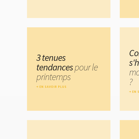
C
3 tenues
s'h
tendances
pour le
mo
printemps
?
EN SAVOIR PLUS
EN 