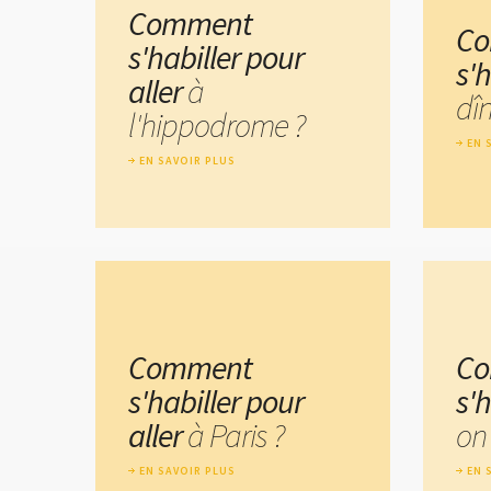
Comment
C
s'habiller pour
s'
aller
à
dîn
l'hippodrome ?
EN 
EN SAVOIR PLUS
Comment
C
s'habiller pour
s'
aller
à Paris ?
on
EN SAVOIR PLUS
EN 