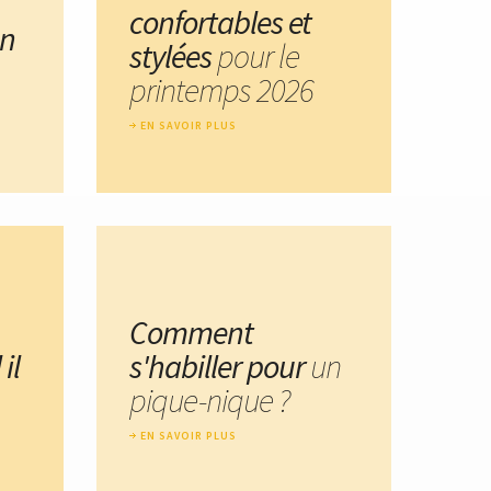
confortables et
un
stylées
pour le
printemps 2026
EN SAVOIR PLUS
Comment
il
s'habiller pour
un
pique-nique ?
EN SAVOIR PLUS