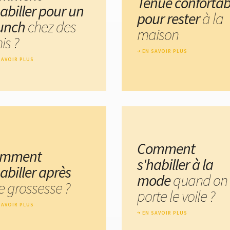
Tenue confortab
habiller pour un
pour rester
à la
unch
chez des
maison
is ?
EN SAVOIR PLUS
SAVOIR PLUS
Comment
omment
s'habiller à la
abiller après
mode
quand on
e grossesse ?
porte le voile ?
SAVOIR PLUS
EN SAVOIR PLUS