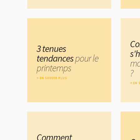
C
3 tenues
s'h
tendances
pour le
mo
printemps
?
EN SAVOIR PLUS
EN 
Comment