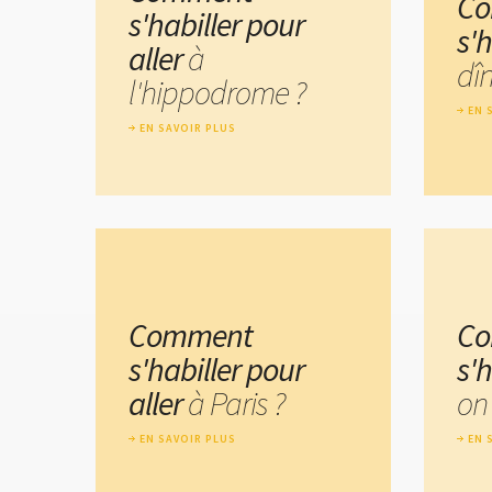
C
s'habiller pour
s'
aller
à
dîn
l'hippodrome ?
EN 
EN SAVOIR PLUS
Comment
C
s'habiller pour
s'
aller
à Paris ?
on
EN SAVOIR PLUS
EN 