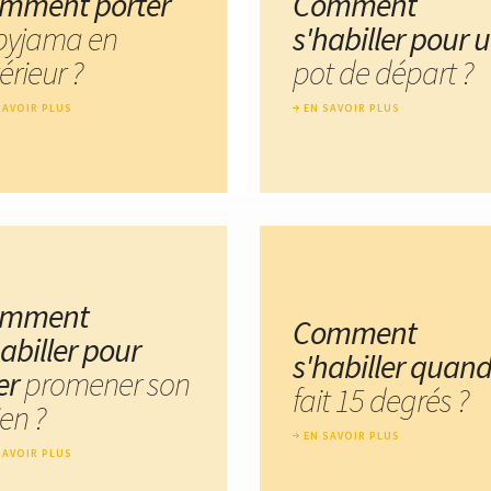
mment porter
Comment
 pyjama en
s'habiller pour 
érieur ?
pot de départ ?
SAVOIR PLUS
EN SAVOIR PLUS
omment
Comment
abiller pour
s'habiller quand 
ler
promener son
fait 15 degrés ?
en ?
EN SAVOIR PLUS
SAVOIR PLUS