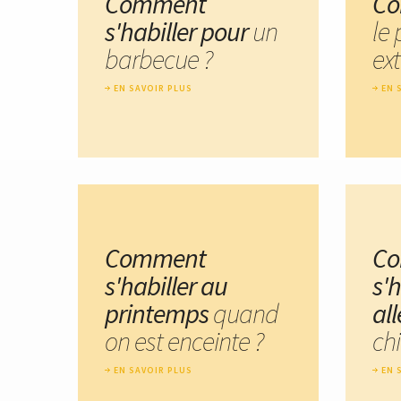
Comment
Co
s'habiller pour
un
le
barbecue ?
ext
EN SAVOIR PLUS
EN 
Comment
C
s'habiller au
s'h
printemps
quand
al
on est enceinte ?
chi
EN SAVOIR PLUS
EN 