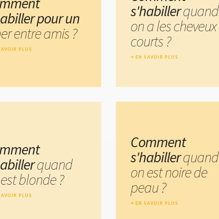
omment
s'habiller
quand
habiller pour un
on a les cheveux
er entre amis ?
courts ?
SAVOIR PLUS
EN SAVOIR PLUS
Comment
omment
s'habiller
quand
habiller
quand
on est noire de
 est blonde ?
peau ?
SAVOIR PLUS
EN SAVOIR PLUS