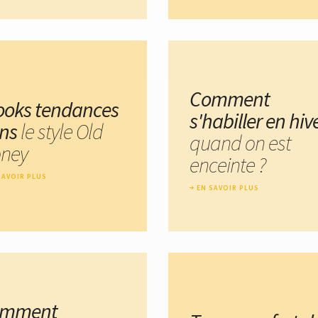
Comment
looks tendances
s'habiller en hiv
ns
le style Old
quand on est
ney
enceinte ?
SAVOIR PLUS
EN SAVOIR PLUS
omment