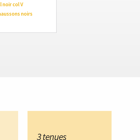
l noir col V
haussons noirs
3 tenues