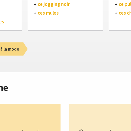
ce jogging noir
ce pul
ces mules
ces c
es
 à la mode
me