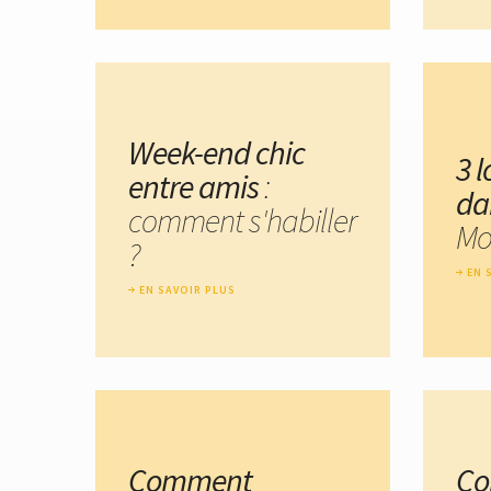
Week-end chic
3 
entre amis
:
da
comment s'habiller
Mo
?
EN 
EN SAVOIR PLUS
Comment
C