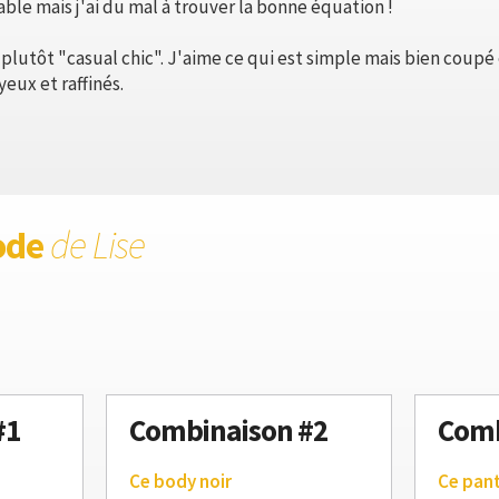
able mais j'ai du mal à trouver la bonne équation !
e plutôt "casual chic". J'aime ce qui est simple mais bien coupé
yeux et raffinés.
ode
de Lise
#1
Combinaison #2
Comb
Ce body noir
Ce pan