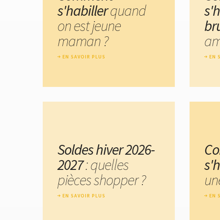
s'habiller
quand
s'
on est jeune
br
maman ?
am
EN SAVOIR PLUS
EN 
Soldes hiver 2026-
C
2027
: quelles
s'h
pièces shopper ?
un
EN SAVOIR PLUS
EN 