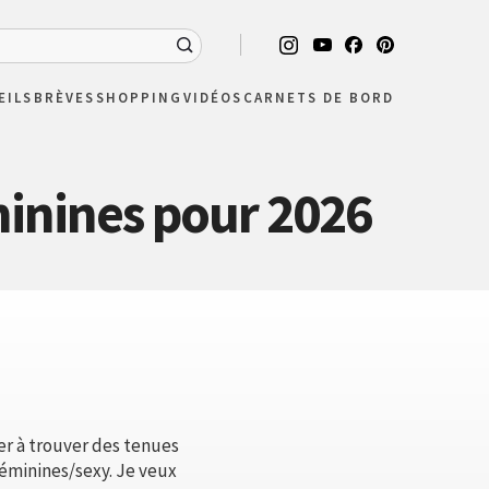
EILS
BRÈVES
SHOPPING
VIDÉOS
CARNETS DE BORD
minines pour 2026
er à trouver des tenues
 féminines/sexy. Je veux