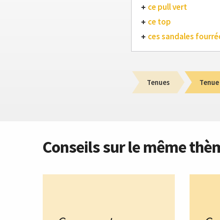
ce pull vert
ce top
ces sandales fourré
Tenues
Tenue
Conseils sur le même thè