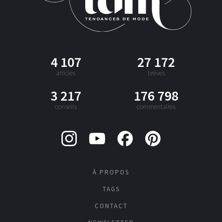
4 107
27 172
articles
brèves
3 217
176 798
conseils
commentaires
À PROPOS
TAGS
CONTACT