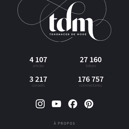
4 107
27 160
articles
brèves
3 217
176 757
conseils
commentaires
À PROPOS