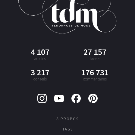
4 107
27 157
articles
brèves
3 217
176 731
conseils
commentaires
À PROPOS
TAGS