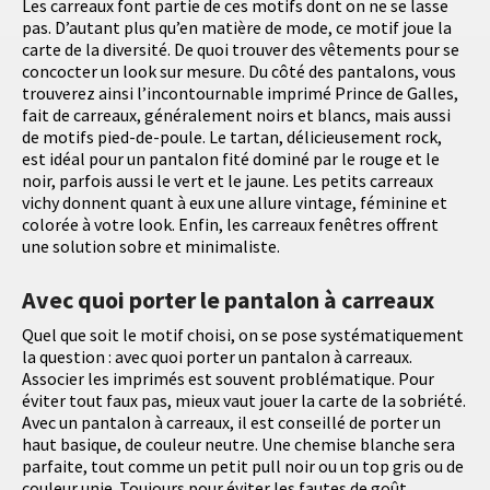
Les carreaux font partie de ces motifs dont on ne se lasse
pas. D’autant plus qu’en matière de mode, ce motif joue la
carte de la diversité. De quoi trouver des vêtements pour se
concocter un look sur mesure. Du côté des pantalons, vous
trouverez ainsi l’incontournable imprimé Prince de Galles,
fait de carreaux, généralement noirs et blancs, mais aussi
de motifs pied-de-poule. Le tartan, délicieusement rock,
est idéal pour un pantalon fité dominé par le rouge et le
noir, parfois aussi le vert et le jaune. Les petits carreaux
vichy donnent quant à eux une allure vintage, féminine et
colorée à votre look. Enfin, les carreaux fenêtres offrent
une solution sobre et minimaliste.
Avec quoi porter le pantalon à carreaux
Quel que soit le motif choisi, on se pose systématiquement
la question : avec quoi porter un pantalon à carreaux.
Associer les imprimés est souvent problématique. Pour
éviter tout faux pas, mieux vaut jouer la carte de la sobriété.
Avec un pantalon à carreaux, il est conseillé de porter un
haut basique, de couleur neutre. Une chemise blanche sera
parfaite, tout comme un petit pull noir ou un top gris ou de
couleur unie. Toujours pour éviter les fautes de goût,