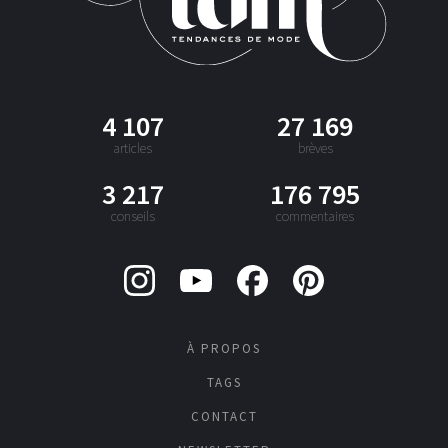
4 107
27 169
articles
brèves
3 217
176 795
conseils
commentaires
À PROPOS
TAGS
CONTACT