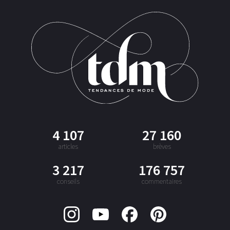
4 107
27 160
articles
brèves
3 217
176 757
conseils
commentaires