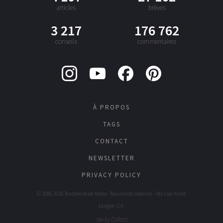
articles
brèves
3 217
176 762
conseils
commentaires
À PROPOS
TAGS
CONTACT
NEWSLETTER
PRIVACY POLICY
© 2006-2026 Tendances de Mode - Tous droits réservés - Par
Lise Huret
Langue : CA
Colorz
Site by