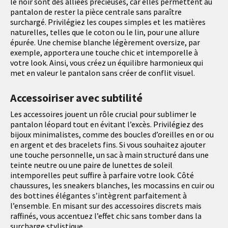
le noir sont des alliées précieuses, car elles permettent au
pantalon de rester la pièce centrale sans paraître
surchargé. Privilégiez les coupes simples et les matières
naturelles, telles que le coton ou le lin, pour une allure
épurée. Une chemise blanche légèrement oversize, par
exemple, apportera une touche chic et intemporelle à
votre look. Ainsi, vous créez un équilibre harmonieux qui
met en valeur le pantalon sans créer de conflit visuel.
Accessoiriser avec subtilité
Les accessoires jouent un rôle crucial pour sublimer le
pantalon léopard tout en évitant l’excès. Privilégiez des
bijoux minimalistes, comme des boucles d’oreilles en or ou
en argent et des bracelets fins. Si vous souhaitez ajouter
une touche personnelle, un sac à main structuré dans une
teinte neutre ou une paire de lunettes de soleil
intemporelles peut suffire à parfaire votre look. Côté
chaussures, les sneakers blanches, les mocassins en cuir ou
des bottines élégantes s’intègrent parfaitement à
l’ensemble. En misant sur des accessoires discrets mais
raffinés, vous accentuez l’effet chic sans tomber dans la
surcharge stylistique.