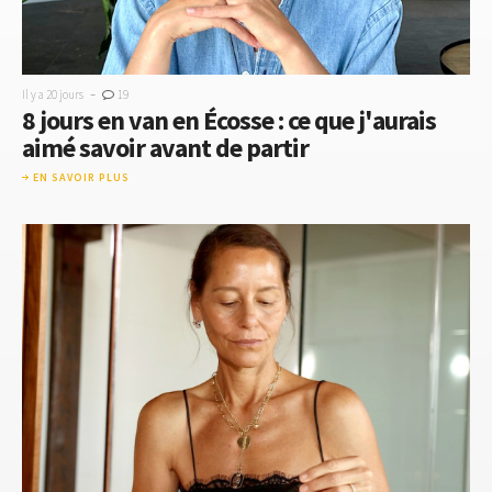
-
Il y a 20 jours
19
8 jours en van en Écosse : ce que j'aurais
aimé savoir avant de partir
EN SAVOIR PLUS