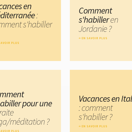
cances en
Comment
diterranée
:
s'habiller
en
mment s'habiller
Jordanie ?
EN SAVOIR PLUS
SAVOIR PLUS
omment
Vacances en Ital
habiller pour une
: comment
raite
s'habiller ?
ga/méditation ?
EN SAVOIR PLUS
SAVOIR PLUS