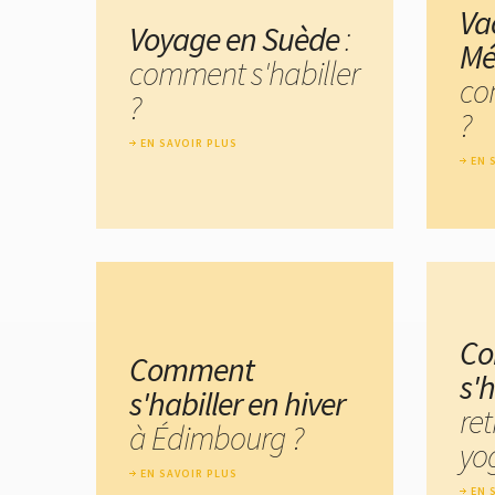
Va
Voyage en Suède
:
Mé
comment s'habiller
co
?
?
EN SAVOIR PLUS
EN 
C
Comment
s'
s'habiller en hiver
ret
à Édimbourg ?
yo
EN SAVOIR PLUS
EN 