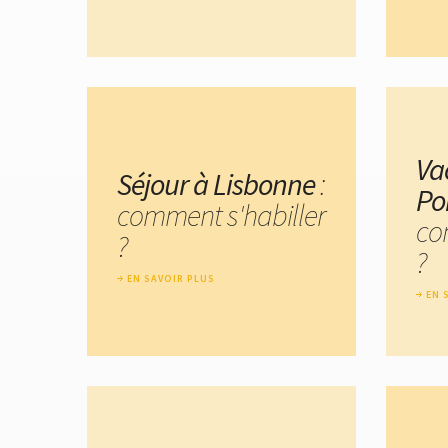
Va
Séjour à Lisbonne
:
Po
comment s'habiller
co
?
?
EN SAVOIR PLUS
EN 