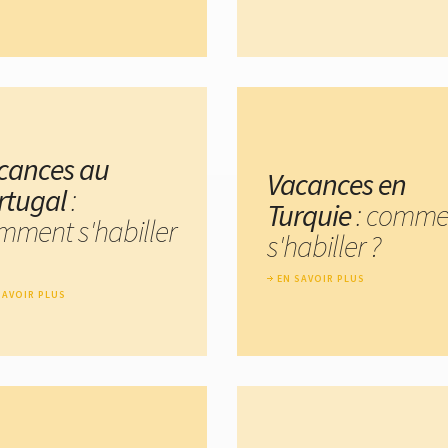
cances au
Vacances en
rtugal
:
Turquie
: comme
mment s'habiller
s'habiller ?
EN SAVOIR PLUS
SAVOIR PLUS