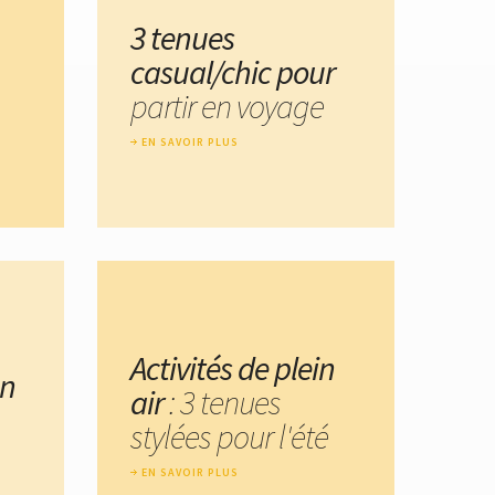
3 tenues
casual/chic pour
partir en voyage
EN SAVOIR PLUS
Activités de plein
un
air
: 3 tenues
stylées pour l'été
EN SAVOIR PLUS