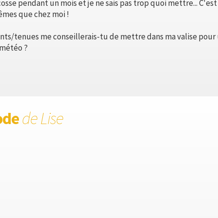
osse pendant un mois et je ne sais pas trop quoi mettre... C'est 
êmes que chez moi !
nts/tenues me conseillerais-tu de mettre dans ma valise pour u
 météo ?
ode
de Lise