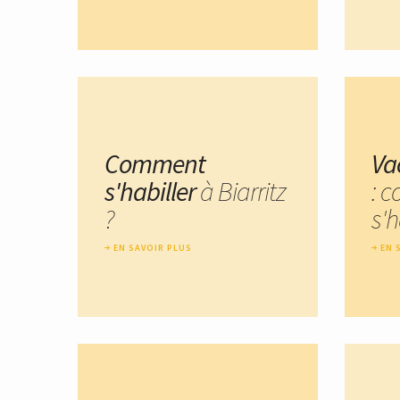
Comment
Va
s'habiller
à Biarritz
: 
?
s'h
EN SAVOIR PLUS
EN 