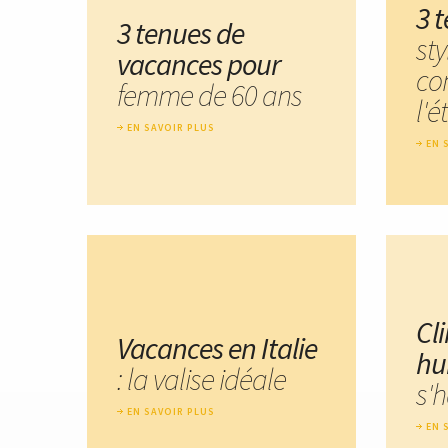
3 
3 tenues de
sty
vacances pour
co
femme de 60 ans
l'é
EN SAVOIR PLUS
EN 
Cl
Vacances en Italie
hu
: la valise idéale
s'h
EN SAVOIR PLUS
EN 