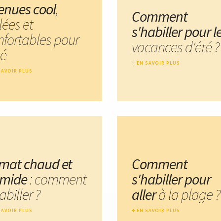
tenues cool
,
Comment
lées et
s'habiller pour l
nfortables pour
vacances d'été ?
té
EN SAVOIR PLUS
SAVOIR PLUS
imat chaud et
Comment
mide
: comment
s'habiller pour
abiller ?
aller
à la plage ?
SAVOIR PLUS
EN SAVOIR PLUS