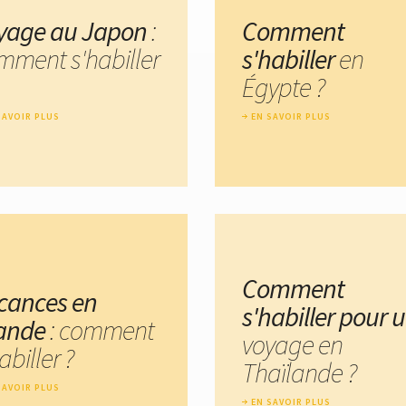
yage au Japon
:
Comment
mment s'habiller
s'habiller
en
Égypte ?
SAVOIR PLUS
EN SAVOIR PLUS
Comment
cances en
s'habiller pour 
lande
: comment
voyage en
abiller ?
Thaïlande ?
SAVOIR PLUS
EN SAVOIR PLUS