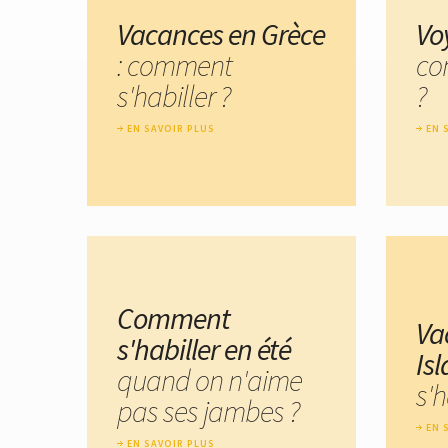
Vacances en Grèce
Vo
: comment
co
s'habiller ?
?
EN SAVOIR PLUS
EN 
Comment
Va
s'habiller en été
Is
quand on n'aime
s'h
pas ses jambes ?
EN 
EN SAVOIR PLUS