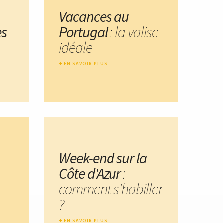
Vacances au
es
Portugal
: la valise
idéale
EN SAVOIR PLUS
Week-end sur la
Côte d'Azur
:
comment s'habiller
?
EN SAVOIR PLUS